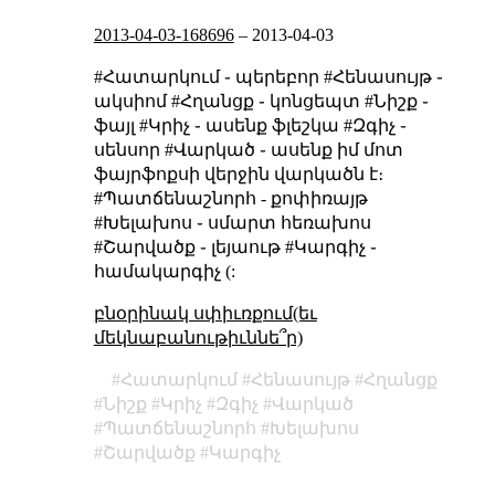
2013-04-03-168696
–
2013-04-03
#Հատարկում ֊ պերեբոր
#Հենասույթ ֊
ակսիոմ
#Հղանցք ֊ կոնցեպտ
#Նիշք ֊
ֆայլ
#Կրիչ ֊ ասենք ֆլեշկա
#Զգիչ ֊
սենսոր
#Վարկած ֊ ասենք իմ մոտ
ֆայրֆոքսի վերջին վարկածն է։
#Պատճենաշնորհ - քոփիռայթ
#Խելախոս ֊ սմարտ հեռախոս
#Շարվածք ֊ լեյաութ
#Կարգիչ ֊
համակարգիչ (:
բնօրինակ սփիւռքում(եւ
մեկնաբանութիւննե՞ր)
Հատարկում
Հենասույթ
Հղանցք
Նիշք
Կրիչ
Զգիչ
Վարկած
Պատճենաշնորհ
Խելախոս
Շարվածք
Կարգիչ