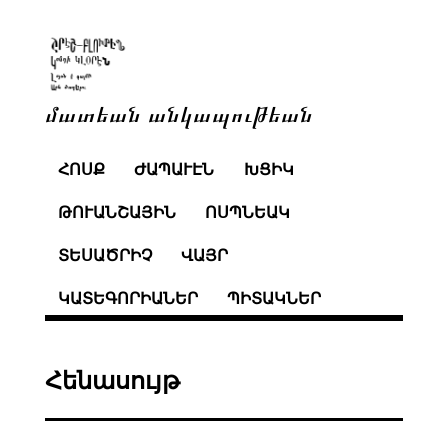
մատեան անկապութեան
ՀՈՍՔ
ԺԱՊԱՒԷՆ
ԽՑԻԿ
ԹՈՒԱՆՇԱՅԻՆ
ՈՍՊՆԵԱԿ
ՏԵՍԱԾՐԻՉ
ՎԱՅՐ
ԿԱՏԵԳՈՐԻԱՆԵՐ
ՊԻՏԱԿՆԵՐ
Հենասույթ