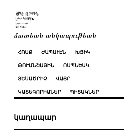
մատեան անկապութեան
ՀՈՍՔ
ԺԱՊԱՒԷՆ
ԽՑԻԿ
ԹՈՒԱՆՇԱՅԻՆ
ՈՍՊՆԵԱԿ
ՏԵՍԱԾՐԻՉ
ՎԱՅՐ
ԿԱՏԵԳՈՐԻԱՆԵՐ
ՊԻՏԱԿՆԵՐ
կաղապար