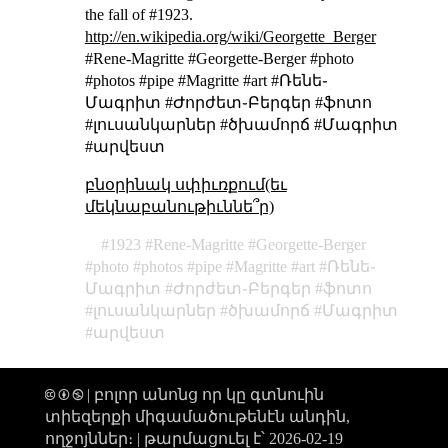
the fall of #1923.
http://en.wikipedia.org/wiki/Georgette_Berger
#Rene-Magritte #Georgette-Berger #photo
#photos #pipe #Magritte #art
#Ռենե֊
Մագրիտ #Ժորժետ֊Բերգեր #ֆոտո
#լուսանկարներ #ծխամորճ #Մագրիտ
#արվեստ
բնօրինակ սփիւռքում(եւ
մեկնաբանութիւննե՞ր)
1923
Rene-Magritte
Georgette-Berger
photo
photos
pipe
Magritte
art
Ռենե֊
Մագրիտ
Ժորժետ֊Բերգեր
ֆոտո
լուսանկարներ
ծխամորճ
Մագրիտ
արվեստ
🅭 🅯 🄏 | բոլոր անոնց որ կը գտնուին
տիեզերքի միգամածութենէն անդին,
ողջոյններ։ |
թարմացուել է՝ 2026-02-19