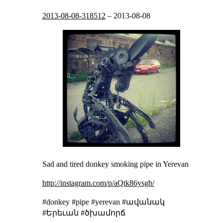
2013-08-08-318512
–
2013-08-08
Sad and tired donkey smoking pipe in Yerevan
http://instagram.com/p/aQtk86ysgb/
#donkey #pipe #yerevan #ավանակ
#Երեւան #ծխամորճ