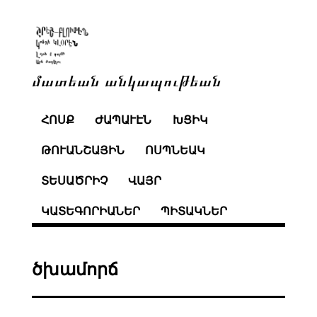
մատեան անկապութեան
ՀՈՍՔ
ԺԱՊԱՒԷՆ
ԽՑԻԿ
ԹՈՒԱՆՇԱՅԻՆ
ՈՍՊՆԵԱԿ
ՏԵՍԱԾՐԻՉ
ՎԱՅՐ
ԿԱՏԵԳՈՐԻԱՆԵՐ
ՊԻՏԱԿՆԵՐ
ծխամորճ