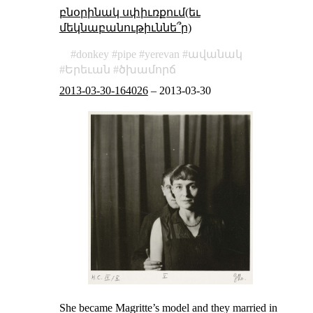
բնօրինակ սփիւռքում(եւ
մեկնաբանութիւննե՞ր)
donkey
pipe
yerevan
ավանակ
Երեւան
ծխամորճ
2013-03-30-164026
–
2013-03-30
She became Magritte’s model and they married in