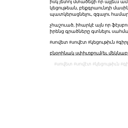
իսկ յետոյ մտածեցի որ այլեւս 
կեցութեան, բեքգրաունդի մասին
պատկերացնելու, զգալու համար
չհաշուած, իհարկէ այն որ ֆէյսբո
իրենց գրածները գտնելու սահմ
#սովետ #սովէտ #կեցութիւն #գի
բնօրինակ սփիւռքում(եւ մեկնաբ
սովետ
սովէտ
կեցութիւն
գ