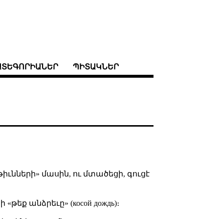
ԱՏԵԳՈՐԻԱՆԵՐ
ՊԻՏԱԿՆԵՐ
ւնների» մասին, ու մտածեցի, գուցէ
թեք անձրեւը» (косой дождь)։