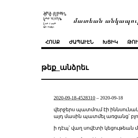
մատեան անկապու
ՀՈՍՔ
ԺԱՊԱՒԷՆ
ԽՑԻԿ
ԹՈ
թեք_անձրեւ
2020-09-18-4528310
–
2020-09-18
վերջերս պատմում էի իննսունակ
այդ մասին պատմել առցանց՝ բլո
ի դէպ՝ վաղ սովէտի կեցութեան մա