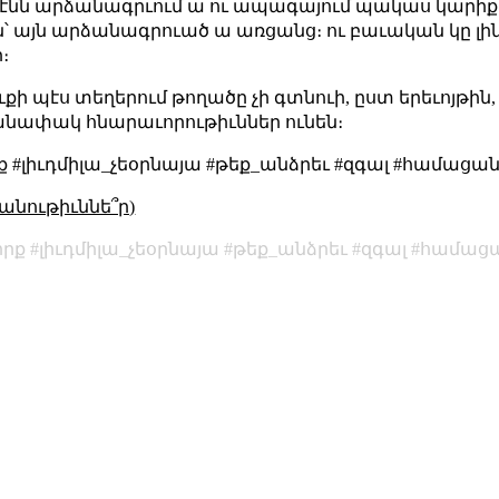
ամէնն արձանագրւում ա ու ապագայում պակաս կարիք 
՝ այն արձանագրուած ա առցանց։ ու բաւական կը լինի
։
ւքի պէս տեղերում թողածը չի գտնուի, ըստ երեւոյթին,
անափակ հնարաւորութիւններ ունեն։
րք #լիւդմիլա_չեօրնայա #թեք_անձրեւ #զգալ #համացա
անութիւննե՞ր)
իրք
լիւդմիլա_չեօրնայա
թեք_անձրեւ
զգալ
համաց