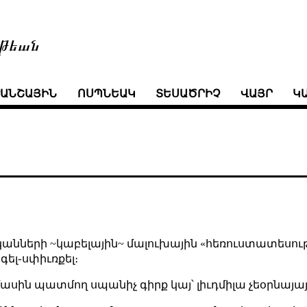
թեան
ՒԱՆՇԱՅԻՆ
ՈՍՊՆԵԱԿ
ՏԵՍԱԾՐԻՉ
ՎԱՅՐ
Կ
անների ~կաբելային~ մալուխային «հեռուստատեսութի
գել֊սփիւռքել։
սին պատմող սպանիչ գիրք կայ՝ լիւդմիլա չեօրնայայի «