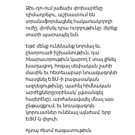
Ձիւ֊դո֊ում յաճախ փոխարէնը
դիմադրելու, աշխատում են
տրանսֆորմացնել հակառակորդի
ուժը, փոխել դրա ուղղութիւնը։ (երեք
տարի պարապել եմ)։
Եթէ մենք ունենանք նորմալ եւ
ընտրուած իշխանութիւն, դա
հնարաւորութիւն կարող է տալ լինել
խաղացող, հոգալ սեփական շահի
մասին եւ հետեւաբար նուազագոյնի
հասցնել ԵՏՄ֊ի բացասական
ազդեցութիւնը, պահել հիմնական
արժէքները(օրինակ՝ չվտանգել
հայերէնը), արժանավայել մնալ այս
ընթացքում, եւ նուազագոյն
կորուստներ ունենալ այնժամ, երբ
ԵՏՄ֊ն փլուի։
#լտպ #ետմ #ազատութիւն