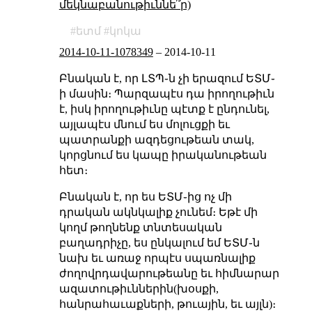
մեկնաբանութիւննե՞ր)
ետմ
կոկա
2014-10-11-1078349
–
2014-10-11
Բնական է, որ ԼՏՊ֊ն չի երազում ԵՏՄ֊
ի մասին։ Պարզապէս դա իրողութիւն
է, իսկ իրողութիւնը պէտք է ընդունել,
այլապէս մնում ես մոլուցքի եւ
պատրանքի ազդեցութեան տակ,
կորցնում ես կապը իրականութեան
հետ։
Բնական է, որ ես ԵՏՄ֊ից ոչ մի
դրական ակնկալիք չունեմ։ Եթէ մի
կողմ թողնենք տնտեսական
բաղադրիչը, ես ընկալում եմ ԵՏՄ֊ն
նախ եւ առաջ որպէս սպառնալիք
ժողովրդավարութեանը եւ հիմնարար
ազատութիւններին(խօսքի,
հանրահաւաքների, թուային, եւ այլն)։