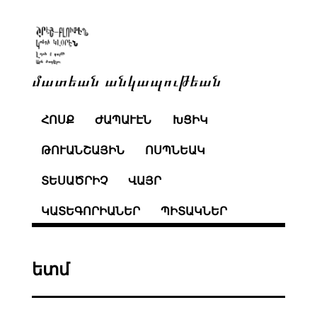
մատեան անկապութեան
ՀՈՍՔ
ԺԱՊԱՒԷՆ
ԽՑԻԿ
ԹՈՒԱՆՇԱՅԻՆ
ՈՍՊՆԵԱԿ
ՏԵՍԱԾՐԻՉ
ՎԱՅՐ
ԿԱՏԵԳՈՐԻԱՆԵՐ
ՊԻՏԱԿՆԵՐ
ետմ