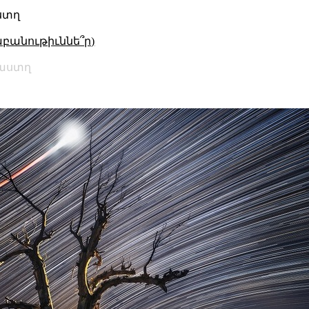
ստղ
աբանութիւննե՞ր)
աստղ