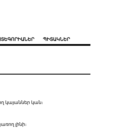
ԱՏԵԳՈՐԻԱՆԵՐ
ՊԻՏԱԿՆԵՐ
ող կայաններ կան։
պառող լինի։