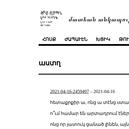
մատեան անկապու
ՀՈՍՔ
ԺԱՊԱՒԷՆ
ԽՑԻԿ
ԹՈ
աստղ
2021-04-16-2459497
–
2021-04-16
հետաքրքիր ա, ոնց ա տէնց ստա
ո՞ւմ համար են արտադրում էնե
ոնց որ յատուկ ցանած լինեն, այ