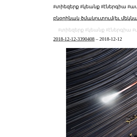
#տիեզերք #կեանք #էներգիա #ա
բնօրինակ ծմակուտում(եւ մեկն
տիեզերք
կեանք
էներգիա
2018-12-12-3390408
–
2018-12-12