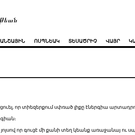
թեան
ՒԱՆՇԱՅԻՆ
ՈՍՊՆԵԱԿ
ՏԵՍԱԾՐԻՉ
ՎԱՅՐ
Կ
ցուել, որ տիեզերքում սփռած լիքը էներգիա արտադր
րգիան։
ն յոյսով որ գուցէ մի քանի տեղ կեանք առաջանայ ու ս