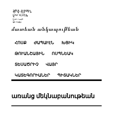
մատեան անկապութեան
ՀՈՍՔ
ԺԱՊԱՒԷՆ
ԽՑԻԿ
ԹՈՒԱՆՇԱՅԻՆ
ՈՍՊՆԵԱԿ
ՏԵՍԱԾՐԻՉ
ՎԱՅՐ
ԿԱՏԵԳՈՐԻԱՆԵՐ
ՊԻՏԱԿՆԵՐ
առանց մեկնաբանութեան