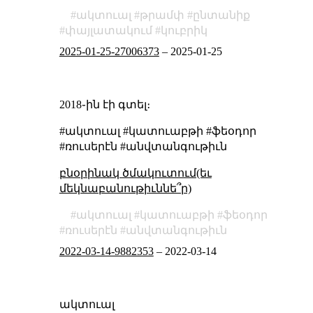
ակտուալ
թրամփ
ընտանիք
փայլատակում
կուբրիկ
2025-01-25-27006373
–
2025-01-25
2018֊ին էի գտել։
#ակտուալ #կատուաբթի #ֆեօդոր
#ռուսերէն #անվտանգութիւն
բնօրինակ ծմակուտում(եւ
մեկնաբանութիւննե՞ր)
ակտուալ
կատուաբթի
ֆեօդոր
ռուսերէն
անվտանգութիւն
2022-03-14-9882353
–
2022-03-14
ակտուալ