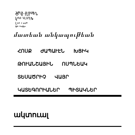
մատեան անկապութեան
ՀՈՍՔ
ԺԱՊԱՒԷՆ
ԽՑԻԿ
ԹՈՒԱՆՇԱՅԻՆ
ՈՍՊՆԵԱԿ
ՏԵՍԱԾՐԻՉ
ՎԱՅՐ
ԿԱՏԵԳՈՐԻԱՆԵՐ
ՊԻՏԱԿՆԵՐ
ակտուալ