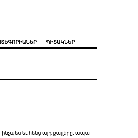
ԱՏԵԳՈՐԻԱՆԵՐ
ՊԻՏԱԿՆԵՐ
, ինչպես եւ հենց այդ քայլերը, ապա