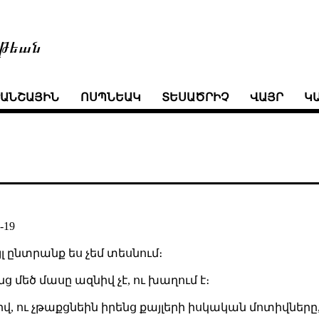
թեան
ՒԱՆՇԱՅԻՆ
ՈՍՊՆԵԱԿ
ՏԵՍԱԾՐԻՉ
ՎԱՅՐ
Կ
-19
յլ ընտրանք ես չեմ տեսնում։
ց մեծ մասը ազնիվ չէ, ու խաղում է։
նիվ, ու չթաքցնեին իրենց քայլերի իսկական մոտիվները