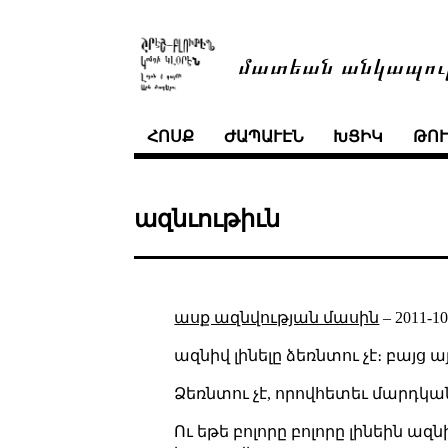
մատեան անկապու
ՀՈՍՔ
ԺԱՊԱՒԷՆ
ԽՑԻԿ
ԹՈ
ազնւութիւն
ասք ազնվության մասին
–
2011-10
ազնիվ լինելը ձեռնտու չէ։ բայց ա
Ձեռնտու չէ, որովհետեւ մարդկան
Ու եթե բոլորը բոլորը լինեին ազ