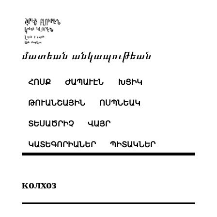
մատեան անկապութեան
ՀՈՍՔ
ԺԱՊԱՒԷՆ
ԽՑԻԿ
ԹՈՒԱՆՇԱՅԻՆ
ՈՍՊՆԵԱԿ
ՏԵՍԱԾՐԻՉ
ՎԱՅՐ
ԿԱՏԵԳՈՐԻԱՆԵՐ
ՊԻՏԱԿՆԵՐ
колхоз