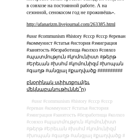
в совхозе на постоянной работе. А на
сезонной, сенокосом год не проживёшь».
http://afanarizm.livejournal.com/263385.html
#ussr #communism #history #ссср #cccp #ереван
#коммунист #статья #история #эмиграция
#занятость #безработища #колхоз #совхоз
#պատմություն #կոմունիստ #թերթ
#Երեւան #խսհմ #կոմունիզմ #խոպան
#գաղթ #անցյալ #քաղվածք ##########
բնօրինակ սփիւռքում(եւ
մեկնաբանութիւննե՞ր)
ussr
communism
history
ссср
cccp
ереван
коммунист
статья
история
эмиграция
занятость
безработища
колхоз
совхоз
պատմություն
կոմունիստ
թերթ
Երեւան
խսհմ
կոմունիզմ
խոպան
գաղթ
անցյալ
քաղվածք