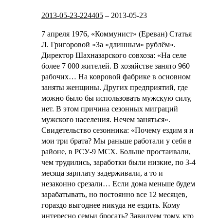
2013-05-23-224405
–
2013-05-23
7 апреля 1976, «Коммунист» (Ереван)
Статья
Л. Григоровой «За «длинным» рублём».
Директор Шахназарского совхоза: «На селе
более 7 000 жителей. В хозяйстве занято 960
рабочих… На ковровой фабрике в основном
заняты женщины. Других предприятий, где
можно было бы использовать мужскую силу,
нет. В этом причина сезонных миграций
мужского населения. Нечем заняться».
Свидетельство сезонника: «Почему ездим я и
мои три брата? Мы раньше работали у себя в
районе, в РСУ-9 МСХ. Больше простаивали,
чем трудились, заработки были низкие, по 3-4
месяца зарплату задерживали, а то и
незаконно срезали… Если дома меньше будем
зарабатывать, но постоянно все 12 месяцев,
гораздо выгоднее никуда не ездить. Кому
интересно семьи бросать? Завидуем тому, кто