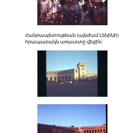
Հանրապետութեան (այնժամ Լենինի)
հրապարակն առաւօտը վեցին՝