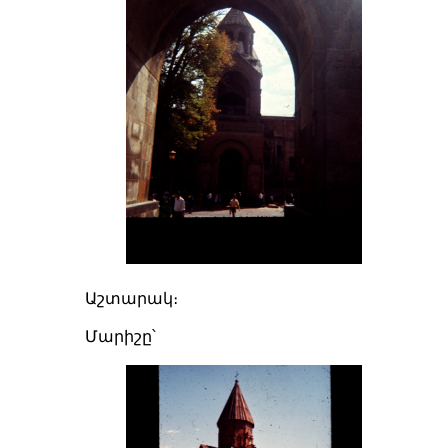
Աշտարակ։
Մարիշը՝