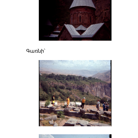
Գառնի՝