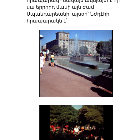
հրապարակ» սակայն ակնյայտ է որ
սա երրորդ մասի այն ժամ
Սպանդարեանի, այսօր՝ Նժդէհի
հրապարակն է՝