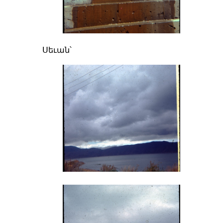
Սեւան՝