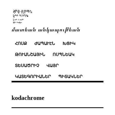
մատեան անկապութեան
ՀՈՍՔ
ԺԱՊԱՒԷՆ
ԽՑԻԿ
ԹՈՒԱՆՇԱՅԻՆ
ՈՍՊՆԵԱԿ
ՏԵՍԱԾՐԻՉ
ՎԱՅՐ
ԿԱՏԵԳՈՐԻԱՆԵՐ
ՊԻՏԱԿՆԵՐ
kodachrome