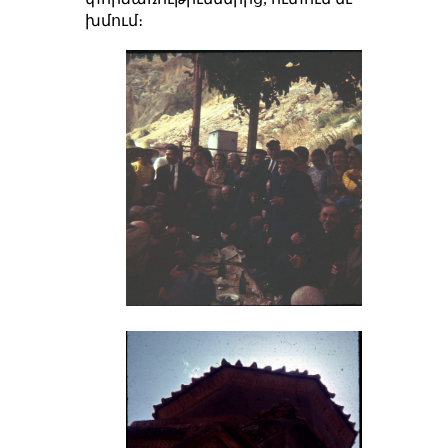
խմում։