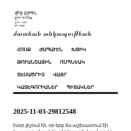
մատեան անկապութեան
ՀՈՍՔ
ԺԱՊԱՒԷՆ
ԽՑԻԿ
ԹՈՒԱՆՇԱՅԻՆ
ՈՍՊՆԵԱԿ
ՏԵՍԱԾՐԻՉ
ՎԱՅՐ
ԿԱՏԵԳՈՐԻԱՆԵՐ
ՊԻՏԱԿՆԵՐ
2025-11-03-29812548
էսօր յիշում էի, որ երբ ես աշխատում էի