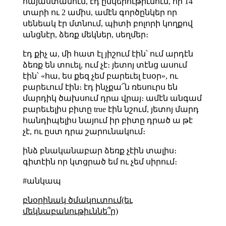
հայաստանում, էդ ընկերութիւնում, որ 14
տարի ու 2 ամիս, ամէն գործընկեր որ
սենեակ էր մտնում, պիտի բոլորի կողքով
անցնէր, ձեռք մեկներ, սեղմեր։
էդ քիչ ա, մի հատ էլ յիշում էին՝ ում արդէն
ձեռք են տուել, ում չէ։ յետոյ տէնց ասում
էին՝ «հա, ես քեզ չեմ բարեւել էսօր», ու
բարեւում էին։ էդ ինչքա՜ն ռեսուրս են
մարդիկ ծախսում դրա վրայ։ ամէն անգամ
բարեւելիս բիտը true էին նշում, յետոյ մարդ
հանդիպելիս նայում իր բիտը դրած ա թէ
չէ, ու ըստ դրա շարունակում։
ինձ բնականաբար ձեռք չէին տալիս։
գիտէին որ կտցրած եմ ու չեմ սիրում։
#անկապ
բնօրինակ ծմակուտում(եւ
մեկնաբանութիւննե՞ր)