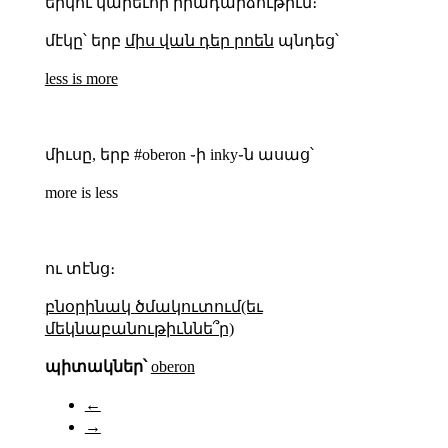
երկու կարեւոր իրադարձութիւն։
մէկը՝ երբ
միս վան դեր րոեն
պնդեց՝
less is more
միւսը, երբ #oberon ֊ի inky֊ն ասաց՝
more is less
ու տէնց։
բնօրինակ ծմակուտում(եւ
մեկնաբանութիւննե՞ր)
պիտակներ՝
oberon
←
→