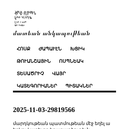
մատեան անկապութեան
ՀՈՍՔ
ԺԱՊԱՒԷՆ
ԽՑԻԿ
ԹՈՒԱՆՇԱՅԻՆ
ՈՍՊՆԵԱԿ
ՏԵՍԱԾՐԻՉ
ՎԱՅՐ
ԿԱՏԵԳՈՐԻԱՆԵՐ
ՊԻՏԱԿՆԵՐ
2025-11-03-29819566
մարդկութեան պատմութեան մէջ եղել ա