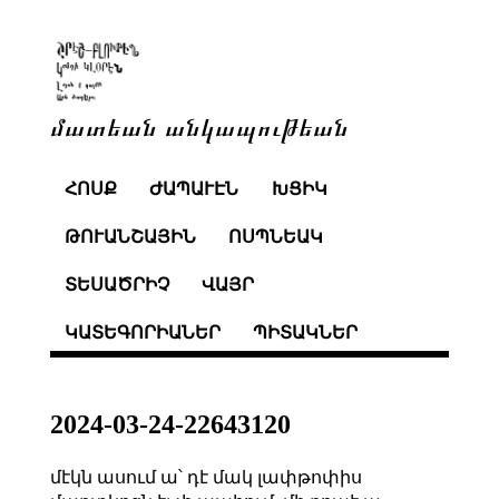
մատեան անկապութեան
ՀՈՍՔ
ԺԱՊԱՒԷՆ
ԽՑԻԿ
ԹՈՒԱՆՇԱՅԻՆ
ՈՍՊՆԵԱԿ
ՏԵՍԱԾՐԻՉ
ՎԱՅՐ
ԿԱՏԵԳՈՐԻԱՆԵՐ
ՊԻՏԱԿՆԵՐ
2024-03-24-22643120
մէկն ասում ա՝ դէ մակ լափթոփիս