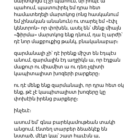
մարտկոցն էլ չի պահում, մի րոպէ ա
պահում, պատուիրել եմ դրա հետ
համատեղելի մարտկոց (ոնց հասկանում
եմ չինական անանուն) ու տարել եմ «էփլ
կենտրոն» որ փոխեն, ասել են՝ մենք միայն
«ֆիրմա» մարտկոց ենք դնում, դա էլ արժի՝
դէ նոր մաքբուքից թանկ, բնականաբար։
զարմանալի չի՝ դէ իրենք միշտ են էդպէս
անում, զարմալին էդ աղջիկն ա, որ էդքան
մաքուր ու միամիտ ա ու դեռ չգիտի
կապիտալիստ խոզերի բարքերը։
ու դէ մենք ենք զարմանալի, որ դրա հետ օկ
ենք, թէ չէ կապիտալիստ խոզերը կը
փոխէին իրենց բարքերը։
ինչեւէ։
ասում եմ՝ գնա բարեկամութեան տակի
անցում, էնտեղ տարբեր ձեաձկէք են
նստած, մէկը կայ՝ շատ հաւէսն ա,