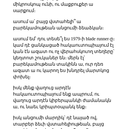
միկրոսկոպ ունի, ու մաքբուքեր ա
սարքում։
ասում ա՝ բայց վստահելի՞ ա
բարեկամութեան անցումի ձեաձկան։
ասում եմ՝ դու տեսե՞լ ես 1979֊ի blade runner֊ը։
կամ դէ ցանկացած հակաուտոպիայում էլ
կան էն ազատ ու ոչ վերահսկուող տեղերը՝
կեղտոտ շուկաներ են։ մերն էլ՝
բարեկամութեան տակինն ա, ուր դեռ
ազատ ա ու կարող ես խնդրել մարտկոց
փոխել։
իսկ մենք վաղուց արդէն
հակաուտոպիայում ենք ապրում, ու
վաղուց արդէն կիբերպանկի ժամանակն
ա, ու նաեւ կրիպտօպանկ ենք։
իսկ անցումի մարդիկ՝ դէ նայած ով,
տարբեր ձեւի վստահելիութեան, բայց