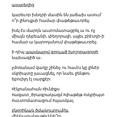
այստեղից
կարեւոր խնդրի մասին են յաճախ ասում՝
ո՞ր լինուքսի համար փաթեթաւորել։
իսկ էս մարդն աւտոմատացրել ա ու ոչ
միայն դեբեանի, փեդորայի, այլեւ բիէսդի֊ի
համար ա կարողանում փաթեթաւորել։
ի դէպ
պասկալով գրուած խոշորացոյցի
նախագիծ ա։
չմոռանամ վաղը շինել։ ու հաւէս կը լինէր
սկրիպտը լաւացնել, որ նաեւ ջենթու
եբուիլդ էլ սարքէր։
#էկրանահան #իւնիքս
#ազատ_ծրագրակազմ #փաթեթ #սկրիպտ
#աւտոմատացում #պասկալ
բնօրինակ ծմակուտում(եւ
մեկնաբանութիւննե՞ր)