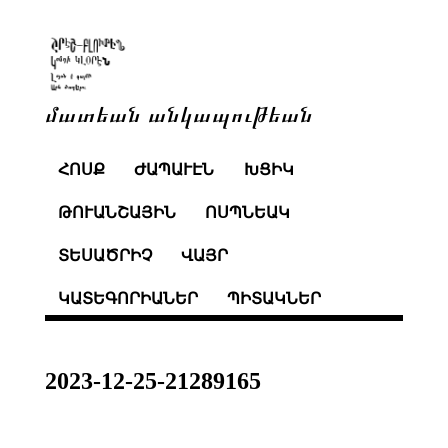
մատեան անկապութեան
ՀՈՍՔ
ԺԱՊԱՒԷՆ
ԽՑԻԿ
ԹՈՒԱՆՇԱՅԻՆ
ՈՍՊՆԵԱԿ
ՏԵՍԱԾՐԻՉ
ՎԱՅՐ
ԿԱՏԵԳՈՐԻԱՆԵՐ
ՊԻՏԱԿՆԵՐ
2023-12-25-21289165