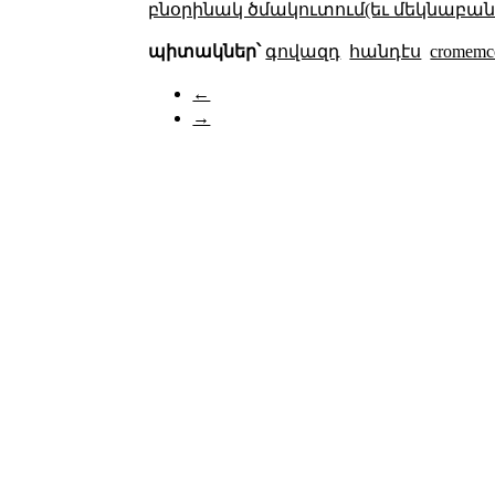
բնօրինակ ծմակուտում(եւ մեկնաբանո
պիտակներ՝
գովազդ
հանդէս
cromemc
←
→