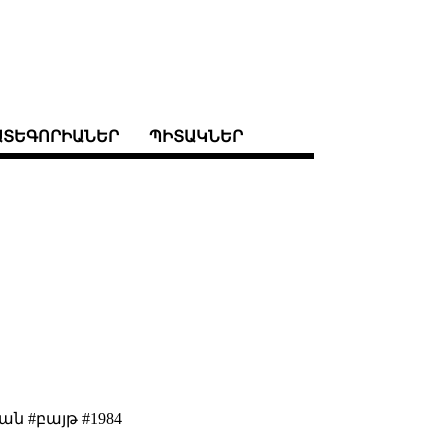
ԱՏԵԳՈՐԻԱՆԵՐ
ՊԻՏԱԿՆԵՐ
ան #բայթ #1984