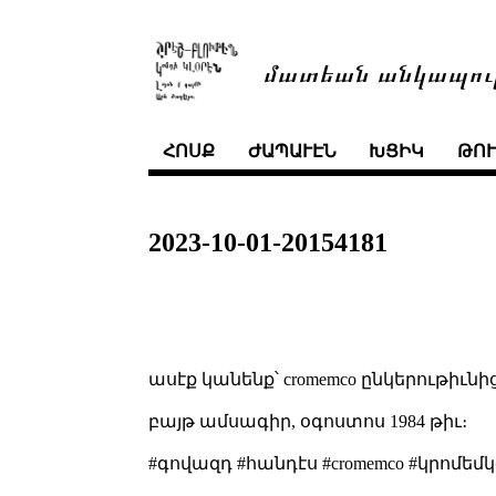
մատեան անկապու
ՀՈՍՔ
ԺԱՊԱՒԷՆ
ԽՑԻԿ
ԹՈ
2023-10-01-20154181
ասէք կանենք՝ cromemco ընկերութիւնի
բայթ ամսագիր, օգոստոս 1984 թիւ։
#գովազդ #հանդէս #cromemco #կրոմեմկ