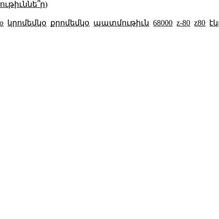
ւթիւննե՞ր)
o
կրոմեմկօ
քրոմեմկօ
պատմութիւն
68000
z-80
z80
է