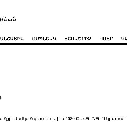
թեան
ՒԱՆՇԱՅԻՆ
ՈՍՊՆԵԱԿ
ՏԵՍԱԾՐԻՉ
ՎԱՅՐ
Կ
ց։
օ #քրոմեմկօ #պատմութիւն #68000 #z-80 #z80 #էկրանահ