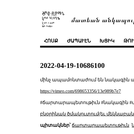
մատեան անկապու
ՀՈՍՔ
ԺԱՊԱՒԷՆ
ԽՑԻԿ
ԹՈ
2022-04-19-10686100
մինչ ապամոնտաժում են նակագին աշտ
https://vimeo.com/698653356/13e989b7e7
#ճարտարապետութիւն #նակագին #մոդ
բնօրինակ ծմակուտում(եւ մեկնաբանո
պիտակներ՝
ճարտարապետութիւն