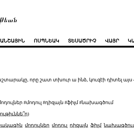
թեան
ՒԱՆՇԱՅԻՆ
ՈՍՊՆԵԱԿ
ՏԵՍԱԾՐԻՉ
ՎԱՅՐ
Կ
արակը, որը շատ տխուր ա ինձ, կուզէի դիտել այս 
ուլներ #մոդուլ #դիզայն #ֆիլմ #նախագծում
ւթիւննե՞ր)
նակագին
մոդուլներ
մոդուլ
դիզայն
ֆիլմ
նախագծու