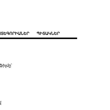
ԱՏԵԳՈՐԻԱՆԵՐ
ՊԻՏԱԿՆԵՐ
ֆիլմը՝
մ