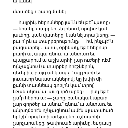
այստեղ
մտածեցի թարգմանել՝
— հայրիկ, հերոսները լա՞ւն են թէ՞ վատը։
— նրանք տարբեր են լինում, որդիս։ կան
լաւերը, կան վատերը, կան նէյտրալները։ —
բա ո՞րն ա տարբերութիւնը։ — հմ, ինչպէ՞ս
բացատրել… ահա, օրինակ, եթէ հերոսը
բարի ա, ապա գնում ա անտառ եւ
պայքարում ա աշխարհի չար ուժերի դէմ՝
ոչնչացնում ա տարբեր հրէշներին,
դեւերին, բայց անկապ չէ՝ այլ բարի եւ
լուսաւոր նպատակներով։ կը խփի մի
քանի տասնեակ գոբլին կամ տրոլ՝
նշանակում ա լաւ գործ արեց։ — իսկ եթէ
չա՞ր հերոս ա։ — չարը, բանականաբար,
չար գործեր ա անում՝ գնում ա անտառ, եւ
անխղճօրէն ոչնչացնում ամէն պատահած
հրէշի՝ որպէսզի աւելացնի աշխարհի
չարչարանքը, թափուած արիւնը, եւ ցաւը։