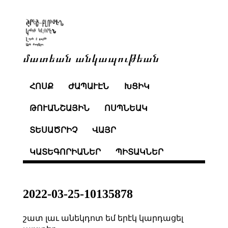
մատեան անկապութեան
ՀՈՍՔ
ԺԱՊԱՒԷՆ
ԽՑԻԿ
ԹՈՒԱՆՇԱՅԻՆ
ՈՍՊՆԵԱԿ
ՏԵՍԱԾՐԻՉ
ՎԱՅՐ
ԿԱՏԵԳՈՐԻԱՆԵՐ
ՊԻՏԱԿՆԵՐ
2022-03-25-10135878
շատ լաւ անեկդոտ եմ երէկ կարդացել