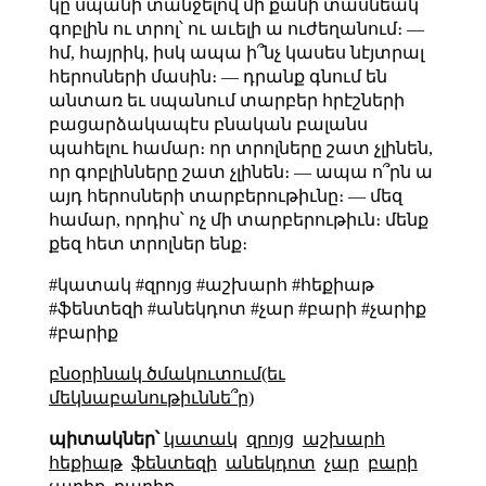
կը սպանի տանջելով մի քանի տասնեակ
գոբլին ու տրոլ՝ ու աւելի ա ուժեղանում։ —
հմ, հայրիկ, իսկ ապա ի՞նչ կասես նէյտրալ
հերոսների մասին։ — դրանք գնում են
անտառ եւ սպանում տարբեր հրէշների
բացարձակապէս բնական բալանս
պահելու համար։ որ տրոլները շատ չլինեն,
որ գոբլինները շատ չլինեն։ — ապա ո՞րն ա
այդ հերոսների տարբերութիւնը։ — մեզ
համար, որդիս՝ ոչ մի տարբերութիւն։ մենք
քեզ հետ տրոլներ ենք։
#կատակ #զրոյց #աշխարհ #հեքիաթ
#ֆենտեզի #անեկդոտ #չար #բարի #չարիք
#բարիք
բնօրինակ ծմակուտում(եւ
մեկնաբանութիւննե՞ր)
պիտակներ՝
կատակ
զրոյց
աշխարհ
հեքիաթ
ֆենտեզի
անեկդոտ
չար
բարի