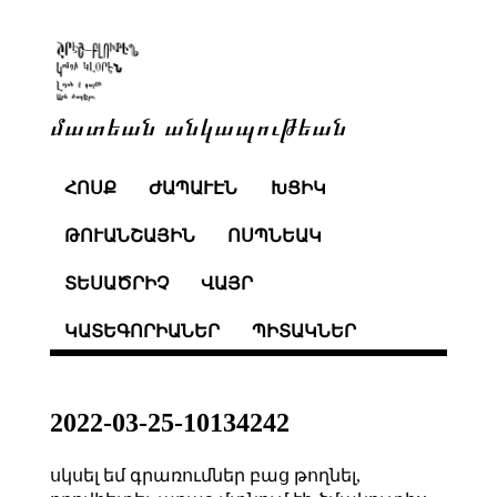
մատեան անկապութեան
ՀՈՍՔ
ԺԱՊԱՒԷՆ
ԽՑԻԿ
ԹՈՒԱՆՇԱՅԻՆ
ՈՍՊՆԵԱԿ
ՏԵՍԱԾՐԻՉ
ՎԱՅՐ
ԿԱՏԵԳՈՐԻԱՆԵՐ
ՊԻՏԱԿՆԵՐ
2022-03-25-10134242
սկսել եմ գրառումներ բաց թողնել,