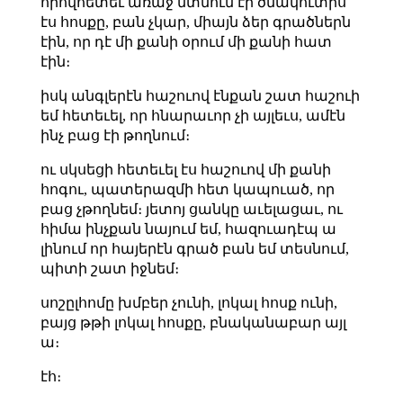
որովհետեւ առաջ մտնում էի ծմակուտիս
էս հոսքը, բան չկար, միայն ձեր գրածներն
էին, որ դէ մի քանի օրում մի քանի հատ
էին։
իսկ անգլերէն հաշուով էնքան շատ հաշուի
եմ հետեւել, որ հնարաւոր չի այլեւս, ամէն
ինչ բաց էի թողնում։
ու սկսեցի հետեւել էս հաշուով մի քանի
հոգու, պատերազմի հետ կապուած, որ
բաց չթողնեմ։ յետոյ ցանկը աւելացաւ, ու
հիմա ինչքան նայում եմ, հազուադէպ ա
լինում որ հայերէն գրած բան եմ տեսնում,
պիտի շատ իջնեմ։
սոշըլհոմը խմբեր չունի, լոկալ հոսք ունի,
բայց թթի լոկալ հոսքը, բնականաբար այլ
ա։
էհ։