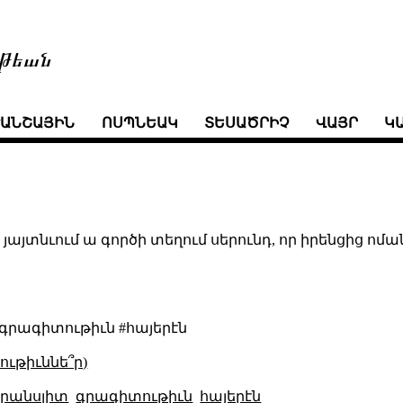
թեան
ՒԱՆՇԱՅԻՆ
ՈՍՊՆԵԱԿ
ՏԵՍԱԾՐԻՉ
ՎԱՅՐ
Կ
 յայտնւում ա գործի տեղում սերունդ, որ իրենցից ոմ
գրագիտութիւն #հայերէն
ւթիւննե՞ր)
րանսլիտ
գրագիտութիւն
հայերէն