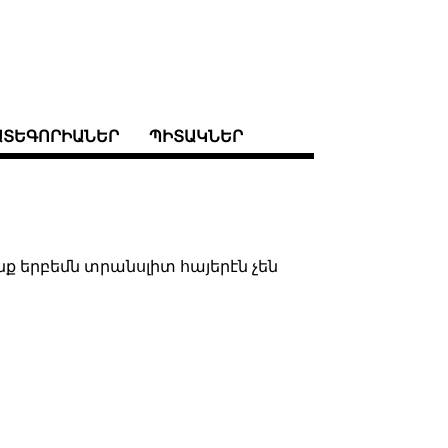
ԱՏԵԳՈՐԻԱՆԵՐ
ՊԻՏԱԿՆԵՐ
անք երբեմն տրանսլիտ հայերէն չեն