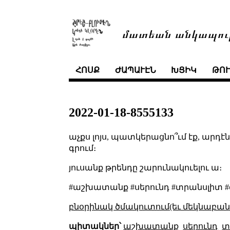
մատեան անկապու
ՀՈՍՔ
ԺԱՊԱՒԷՆ
ԽՑԻԿ
ԹՈ
2022-01-18-8555133
աչքս լոյս, պատկերացնո՞ւմ էք, արդէն
գրում։
յուսանք թրենդը շարունակուելու ա։
#աշխատանք #սերունդ #տրանսլիտ #
բնօրինակ ծմակուտում(եւ մեկնաբանո
պիտակներ՝
աշխատանք
սերունդ
տ