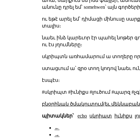
ահա, սարքում եմ ինձ ֆայլեր, անուանո
անունը դրել եմ՝ somehwen՝ այն գործեր
ու եթէ արել եմ՝ դիմացի մինուսը սար
տալիս։
նաեւ ինձ կարեւոր էր պահել նոթեր գոր
ու էս յղումները։
սկրիպտն առհամարում ա տողերը որ չե
ստացւում ա՝ զրօ տող կոդով նաեւ ու
էսպէս։
#սկրիպտ #իւնիքս #լուծում #պարզ #
բնօրինակ ծմակուտում(եւ մեկնաբանո
պիտակներ՝
echo
սկրիպտ
իւնիքս
լո
←
→