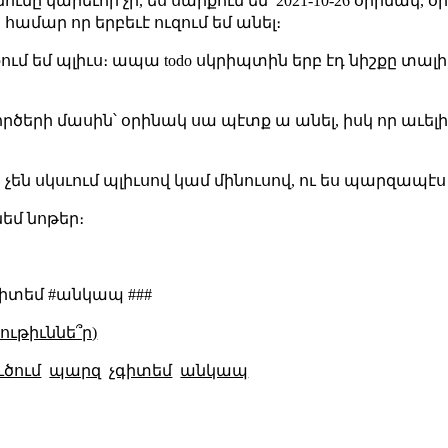
ւմը կարեւոր չի, ես սարքում եմ՝ 2021-10-26 օրինակ, օր
ի համար որ երբեւէ ուզում եմ անել։
քում եմ պլիւս։ ապա todo սկրիպտին երբ էդ նիշքը տալ
ծերի մասին՝ օրինակ սա պէտք ա անել, իսկ որ աւելի հե
ն սկսւում պլիւսով կամ մինուսով, ու ես պարզապէս 
նեմ նոթեր։
չգիտեմ #անկապ ###
ւթիւննե՞ր)
ւծում
պարզ
չգիտեմ
անկապ