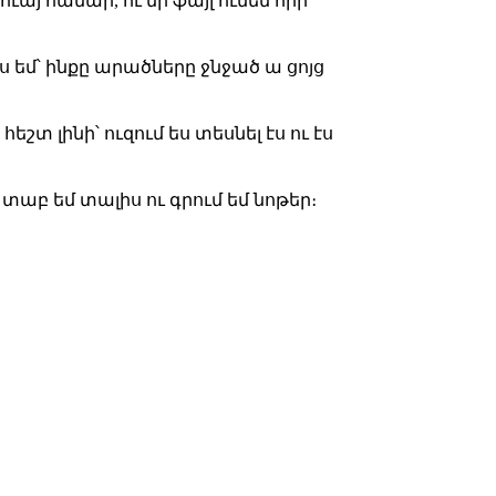
ուայ համար, ու մի ֆայլ ունեմ որի
իս եմ՝ ինքը արածները ջնջած ա ցոյց
շտ լինի՝ ուզում ես տեսնել էս ու էս
տաբ եմ տալիս ու գրում եմ նոթեր։