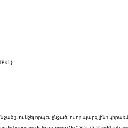
RK1}"

ջածը։ ու նշել որպէս ջնջած։ ու որ պարզ լինի կիրառմ