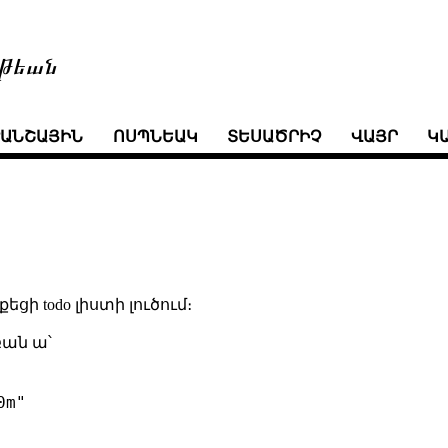
թեան
ՒԱՆՇԱՅԻՆ
ՈՍՊՆԵԱԿ
ՏԵՍԱԾՐԻՉ
ՎԱՅՐ
Կ
ցի todo լիստի լուծում։
բան ա՝
m"
