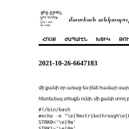
մատեան անկապու
ՀՈՍՔ
ԺԱՊԱՒԷՆ
ԽՑԻԿ
ԹՈ
2021-10-26-6647183
մի քանի օր առաջ ես ինձ համար սարքե
հետեւեալ տեսքն ունի, մի քանի տող 
#!/bin/bash

#echo -e "\e[9mstrikethrough\e[0
STRK0='\e[9m'

STRK1='\e[0m'
