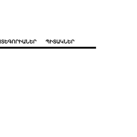
ԱՏԵԳՈՐԻԱՆԵՐ
ՊԻՏԱԿՆԵՐ