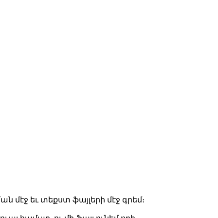
ան մէջ եւ տեքստ ֆայլերի մէջ գրեմ։