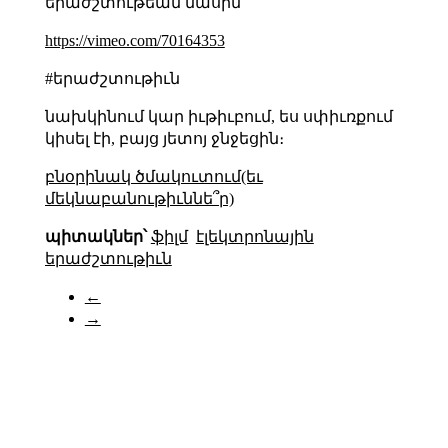
երաժշտութեան մասին՝
https://vimeo.com/70164353
#երաժշտութիւն
նախկինում կար իւթիւբում, ես սփիւռքում
կիսել էի, բայց յետոյ ջնջեցին։
բնօրինակ ծմակուտում(եւ
մեկնաբանութիւննե՞ր)
պիտակներ՝
ֆիլմ
էլեկտրոնային
երաժշտութիւն
←
→