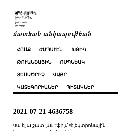
մատեան անկապութեան
ՀՈՍՔ
ԺԱՊԱՒԷՆ
ԽՑԻԿ
ԹՈՒԱՆՇԱՅԻՆ
ՈՍՊՆԵԱԿ
ՏԵՍԱԾՐԻՉ
ՎԱՅՐ
ԿԱՏԵԳՈՐԻԱՆԵՐ
ՊԻՏԱԿՆԵՐ
2021-07-21-4636758
սա էլ ա շատ լաւ #ֆիլմ #էլեկտրոնային