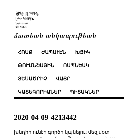
մատեան անկապութեան
ՀՈՍՔ
ԺԱՊԱՒԷՆ
ԽՑԻԿ
ԹՈՒԱՆՇԱՅԻՆ
ՈՍՊՆԵԱԿ
ՏԵՍԱԾՐԻՉ
ՎԱՅՐ
ԿԱՏԵԳՈՐԻԱՆԵՐ
ՊԻՏԱԿՆԵՐ
2020-04-09-4213442
խնդիր ունէի գործի կպնելու։ մեզ մօտ