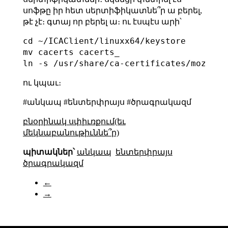
սոֆթը իր հետ սերտիֆիկատնե՞ր ա բերել,
թէ չէ։ գտայ որ բերել ա։ ու էսպէս արի՝
cd ~/ICAClient/linuxx64/keystore

mv cacerts cacerts_

ու կպաւ։
#անկապ #ենտերփրայս #ծրագրակազմ
բնօրինակ սփիւռքում(եւ
մեկնաբանութիւննե՞ր)
պիտակներ՝
անկապ
ենտերփրայս
ծրագրակազմ
←
→