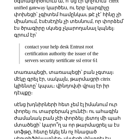
օգտագործուում ա, ո՞նց էր կոչուում՝ citrix
unified gateway կարծես, ու երբ կարգիչը
փոխեցի՝ չգիտեմ համընկաւ թէ չէ՝ հինը չի
միանում, էսէսէդին չի տեսնում, որ փորձեմ՝
էս ծրագիրը սկսեց չկարողանալ կպնել։
գրում էր՝
contact your help desk Entrust root
certification authority the issuer of the
servers security sertificate ssl error 61
տառապեցի, տառապեցի՝ բան չգտայ։
մէկը գրել էր, սակայն, թարմացրի citrix
կլիենտը՝ կպաւ։ վինդովսի վրայ էր իր
դէպքը։
սէնց խդնիրների հետ չեմ էլ իմանում ուր
փորել։ ու տարբերակ չունէի։ ու ահագին
ժամանակ բան չէի փորձել։ յետոյ մի պահ
մտածեցի՝ կարո՞ղ ա որ թարմացրել ա էս
սոֆթը, հետը եկել են ոչ հնացած
սերտիֆիկատներ։ սկսեցի փնտրել էս