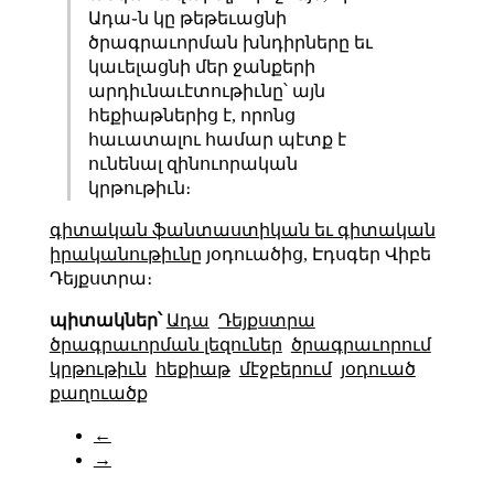
Ադա֊ն կը թեթեւացնի
ծրագրաւորման խնդիրները եւ
կաւելացնի մեր ջանքերի
արդիւնաւէտութիւնը՝ այն
հեքիաթներից է, որոնց
հաւատալու համար պէտք է
ունենալ զինուորական
կրթութիւն։
գիտական ֆանտաստիկան եւ գիտական
իրականութիւնը
յօդուածից, Էդսգեր Վիբե
Դեյքստրա։
պիտակներ՝
Ադա
Դեյքստրա
ծրագրաւորման լեզուներ
ծրագրաւորում
կրթութիւն
հեքիաթ
մէջբերում
յօդուած
քաղուածք
←
→