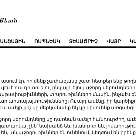
թեան
ՒԱՆՇԱՅԻՆ
ՈՍՊՆԵԱԿ
ՏԵՍԱԾՐԻՉ
ՎԱՅՐ
Կ
ն ասում էր, որ մենք չափազանց շատ հետքեր ենք թող
պէս է դա դիտուելու, ընկալուելու յաջորդ սերունդներ
ասթափութիւնների, տխրութիւնների մասին, ինչպէս ե
ր արտայայտութիւնները։ Ու այդ ամէնը, իր կարծիք
ս աւելի քիչ կը մերկանանք եկ կը կիսուենք առցանց։
յաջորդ սերունդները կը դառնան աւելի հանդուրժող, ա
կ կատարեալ չեն՝ նախանձ են, խանդոտ են, յիմարութ
ն, անյաջողութիւններ են ունենում, կեղծում են իրենք իր