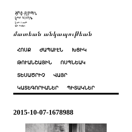
մատեան անկապութեան
ՀՈՍՔ
ԺԱՊԱՒԷՆ
ԽՑԻԿ
ԹՈՒԱՆՇԱՅԻՆ
ՈՍՊՆԵԱԿ
ՏԵՍԱԾՐԻՉ
ՎԱՅՐ
ԿԱՏԵԳՈՐԻԱՆԵՐ
ՊԻՏԱԿՆԵՐ
2015-10-07-1678988