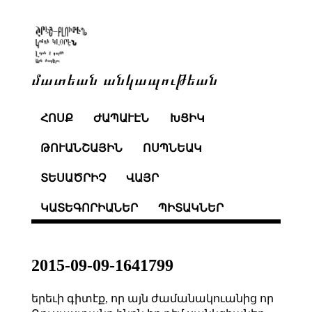
մատեան անկապութեան
ՀՈՍՔ
ԺԱՊԱՒԷՆ
ԽՑԻԿ
ԹՈՒԱՆՇԱՅԻՆ
ՈՍՊՆԵԱԿ
ՏԵՍԱԾՐԻՉ
ՎԱՅՐ
ԿԱՏԵԳՈՐԻԱՆԵՐ
ՊԻՏԱԿՆԵՐ
2015-09-09-1641799
երեւի գիտէք, որ այն ժամանակուանից որ