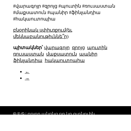
#վարագոյր #զրոյց #պուտին #ռուսաստան
#մաքսատուն #պանիր #ֆինլանդիա
#հակաուտոպիա
բնօրինակ սփիւռքում(եւ
մեկնաբանութիւննե՞ր)
պիտակներ՝
վարագոյր
զրոյց
պուտին
ռուսաստան
մաքսատուն
պանիր
ֆինլանդիա
հակաուտոպիա
←
→
🅭 🅯 🄏 | բոլոր անոնց որ կը գտնուին
տիեզերքի միգամածութենէն անդին,
ողջոյններ։ |
թարմացուել է՝ 2026-02-19