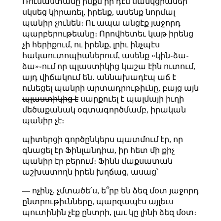
Ռուսաստանը ինքն իր դէմ սանկցիաներ
սկսեց կիրառել, իրենք, ասենք նորմալ
պանիր չունեն։ Ու ապա անցէք յաջորդ
պարբերութեանը։ Որովհետեւ կաթ իրենց
չի հերիքում, ու իրենք, լրիւ ինչպէս
հակաուտոպիաներում, ասենք «կին֊ձա֊
ձա»֊ում որ պլաստիկից կաշա էին ուտում,
այդ վիճակում են․ աննախադէպ աճ է
ունեցել պանրի արտադրութիւնը, բայց այն
պլաստիկից է
սարքուել է պալմայի իւղի
մեծաքանակ օգտագործմամբ, իրական
պանիր չէ։
պիտերցի գործընկերս պատմում էր, որ
գնացել էր Ֆինլանդիա, իր հետ մի քիչ
պանիր էր բերում։ Ֆինն մաքսատան
աշխատողն իրեն խղճաց, ասաց՝
— ոչինչ, չմտածե՛ս, ե՞րբ են ձեզ մօտ յաջորդ
ընտրութիւնները, պարզապէս այլեւս
պուտինին չէք ընտրի, լաւ կը լինի ձեզ մօտ։