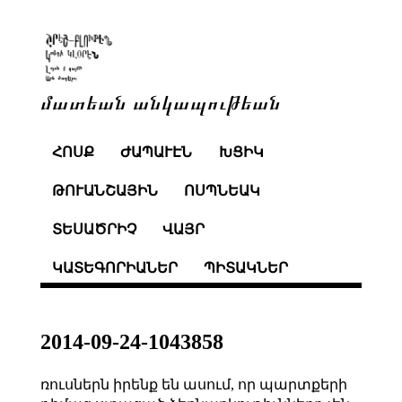
մատեան անկապութեան
ՀՈՍՔ
ԺԱՊԱՒԷՆ
ԽՑԻԿ
ԹՈՒԱՆՇԱՅԻՆ
ՈՍՊՆԵԱԿ
ՏԵՍԱԾՐԻՉ
ՎԱՅՐ
ԿԱՏԵԳՈՐԻԱՆԵՐ
ՊԻՏԱԿՆԵՐ
2014-09-24-1043858
ռուսներն իրենք են ասում, որ պարտքերի