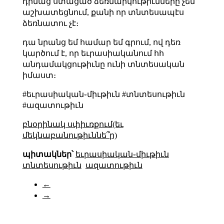
դիմաց ստացած ձեռնարկութիւնները չեն
աշխատեցնում, քանի որ տնտեսապէս
ձեռնատու չէ։
դա նրանց եմ համար եմ գրում, ով դեռ
կարծում է, որ եւրասիականում հհ
անդամակցութիւնը ունի տնտեսական
իմաստ։
#եւրասիական֊միւթիւն #տնտեսութիւն
#ազատութիւն
բնօրինակ սփիւռքում(եւ
մեկնաբանութիւննե՞ր)
պիտակներ՝
եւրասիական֊միւթիւն
տնտեսութիւն
ազատութիւն
←
→