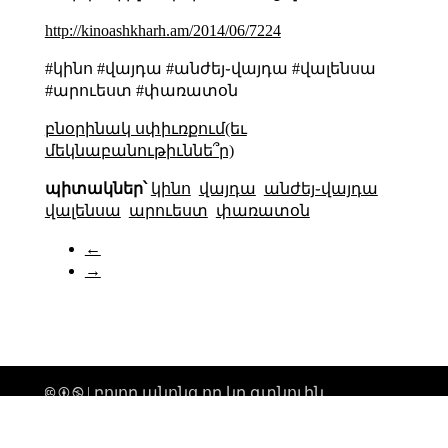
http://kinoashkharh.am/2014/06/7224
#կինո #վայդա #անժեյ֊վայդա #վալենսա
#արուեստ #փառատօն
բնօրինակ սփիւռքում(եւ
մեկնաբանութիւննե՞ր)
պիտակներ՝
կինո
վայդա
անժեյ֊վայդա
վալենսա
արուեստ
փառատօն
←
→
🅭 🅯 🄏 | բոլոր անոնց որ կը գտնուին
տիեզերքի միգամածութենէն անդին,
ողջոյններ։ |
թարմացուել է՝ 2026-02-19