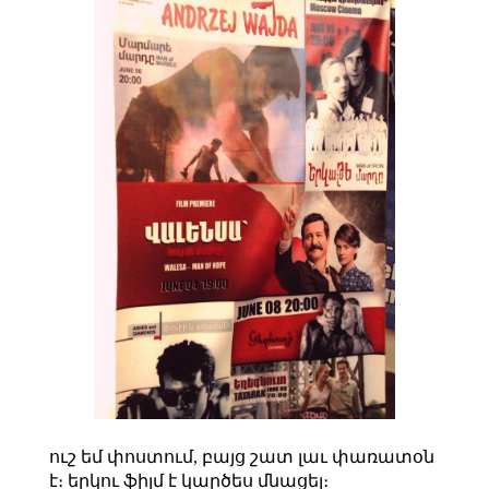
ուշ եմ փոստում, բայց շատ լաւ փառատօն
է։ երկու ֆիլմ է կարծես մնացել։