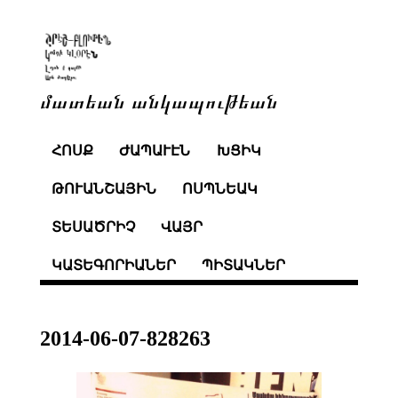
մատեան անկապութեան
ՀՈՍՔ
ԺԱՊԱՒԷՆ
ԽՑԻԿ
ԹՈՒԱՆՇԱՅԻՆ
ՈՍՊՆԵԱԿ
ՏԵՍԱԾՐԻՉ
ՎԱՅՐ
ԿԱՏԵԳՈՐԻԱՆԵՐ
ՊԻՏԱԿՆԵՐ
2014-06-07-828263