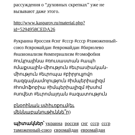
рассуждения о “духовных скрепках” уже не
вызывают даже этого.
http://www.kasparov.ru/material.php?
id=5294958CEDA26
#украина #россия #снг #ссср #cccp #таможенный-
союз #євромайдан #евромайдан #бирюлево
#назионализм #империализм #гомофобия
#ուկրայինա #ռուսաստան #ապհ
#մաքսային֊միություն #եւրասիական֊
միություն #եւրոպա #բիրյուլյովո
#ազգայնամոլություն #իմպերիալիզմ
#հոմոֆոբիա #իմպերիալիզմ #խսհմ
#սովետ #եւրոմայդան #ազատություն
բնօրինակ սփիւռքում(եւ
մեկնաբանութիւննե՞ր)
պիտակներ՝
украина
россия
снг
ссср
cccp
таможенный-союз
євромайдан
евромайдан