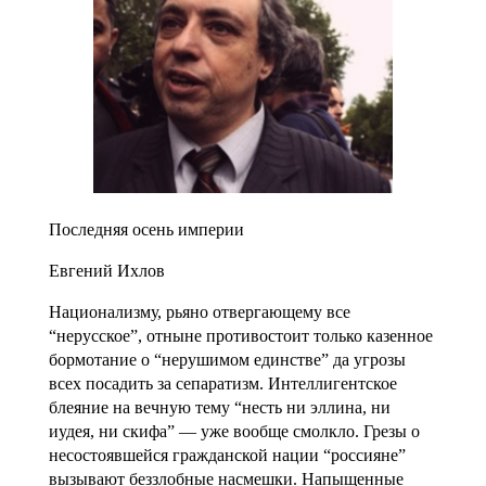
Последняя осень империи
Евгений Ихлов
Национализму, рьяно отвергающему все
“нерусское”, отныне противостоит только казенное
бормотание о “нерушимом единстве” да угрозы
всех посадить за сепаратизм. Интеллигентское
блеяние на вечную тему “несть ни эллина, ни
иудея, ни скифа” — уже вообще смолкло. Грезы о
несостоявшейся гражданской нации “россияне”
вызывают беззлобные насмешки. Напыщенные