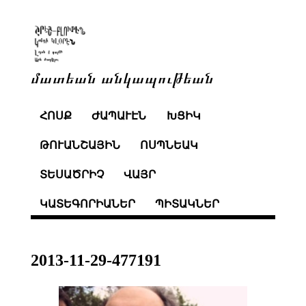
մատեան անկապութեան
ՀՈՍՔ
ԺԱՊԱՒԷՆ
ԽՑԻԿ
ԹՈՒԱՆՇԱՅԻՆ
ՈՍՊՆԵԱԿ
ՏԵՍԱԾՐԻՉ
ՎԱՅՐ
ԿԱՏԵԳՈՐԻԱՆԵՐ
ՊԻՏԱԿՆԵՐ
2013-11-29-477191