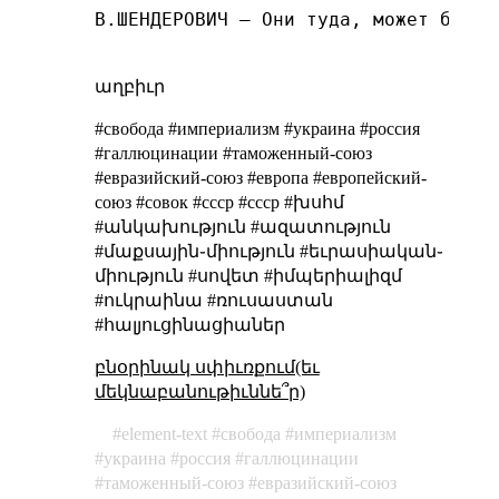
В.ШЕНДЕРОВИЧ – Они туда, может быть,
աղբիւր
#свобода #империализм #украина #россия
#галлюцинации #таможенный-союз
#евразийский-союз #европа #европейский-
союз #совок #ссср #cccp #խսհմ
#անկախություն #ազատություն
#մաքսային֊միություն #եւրասիական֊
միություն #սովետ #իմպերիալիզմ
#ուկրաինա #ռուսաստան
#հալյուցինացիաներ
բնօրինակ սփիւռքում(եւ
մեկնաբանութիւննե՞ր)
element-text
свобода
империализм
украина
россия
галлюцинации
таможенный-союз
евразийский-союз