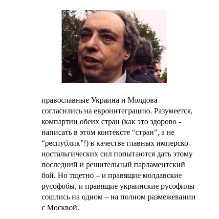
православные Украина и Молдова
согласились на евроинтеграцию. Разумеется,
компартии обеих стран (
как это здорово -
написать в этом контексте “стран”, а не
“республик”!
) в качестве главных имперско-
ностальгических сил попытаются дать этому
последний и решительный парламентский
бой. Но тщетно – и правящие молдавские
русофобы, и правящие украинские русофилы
сошлись на одном – на полном размежевании
с Москвой.