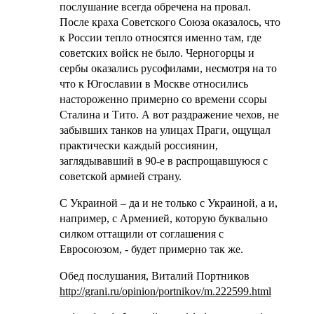
послушание всегда обречена на провал.
После краха Советского Союза оказалось, что
к России тепло относятся именно там, где
советских войск не было. Черногорцы и
сербы оказались русофилами, несмотря на то
что к Югославии в Москве относились
настороженно примерно со времени ссоры
Сталина и Тито. А вот раздражение чехов, не
забывших танков на улицах Праги, ощущал
практически каждый россиянин,
заглядывавший в 90-е в распрощавшуюся с
советской армией страну.
С Украиной – да и не только с Украиной, а и,
например, с Арменией, которую буквально
силком оттащили от соглашения с
Евросоюзом, - будет примерно так же.
Обед послушания
, Виталий Портников
http://grani.ru/opinion/portnikov/m.222599.html