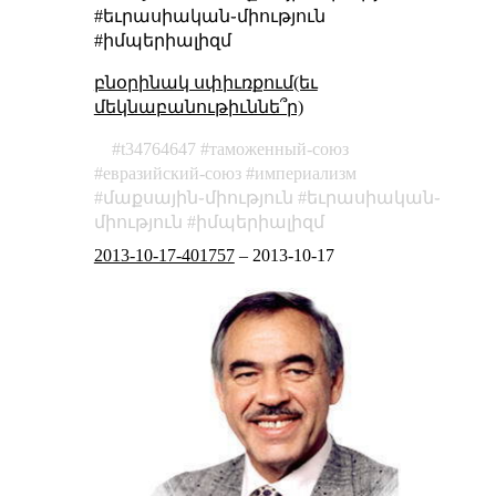
#եւրասիական֊միություն
#իմպերիալիզմ
բնօրինակ սփիւռքում(եւ
մեկնաբանութիւննե՞ր)
t34764647
таможенный-союз
евразийский-союз
империализм
մաքսային֊միություն
եւրասիական֊
միություն
իմպերիալիզմ
2013-10-17-401757
–
2013-10-17