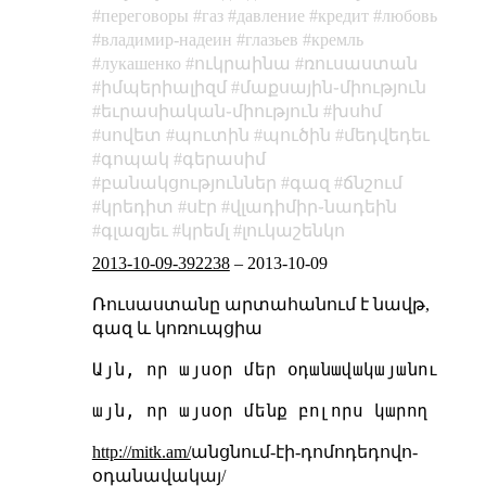
переговоры
газ
давление
кредит
любовь
владимир-надеин
глазьев
кремль
лукашенко
ուկրաինա
ռուսաստան
իմպերիալիզմ
մաքսային֊միություն
եւրասիական֊միություն
խսհմ
սովետ
պուտին
պուծին
մեդվեդեւ
գոպակ
գերասիմ
բանակցություններ
գազ
ճնշում
կրեդիտ
սէր
վլադիմիր֊նադեին
գլազյեւ
կրեմլ
լուկաշենկո
2013-10-09-392238
–
2013-10-09
Ռուսաստանը արտահանում է նավթ,
գազ և կոռուպցիա
http://mitk.am/
անցնում-էի-դոմոդեդովո-
օդանավակայ/