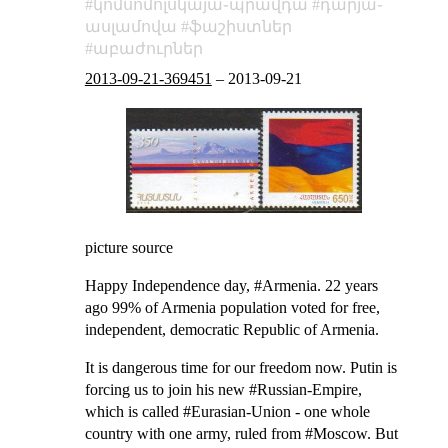
կոմսոմոլսկայա֊պրավդա
դարյա֊
ասլամովա
ֆաշիստներ
աբաժուրներ
2013-09-21-369451
–
2013-09-21
picture source
Happy Independence day, #Armenia.
22 years
ago
99% of Armenia population voted for free,
independent, democratic Republic of Armenia
.
It is dangerous time for our freedom now. Putin is
forcing us to join his new #Russian-Empire,
which is called #Eurasian-Union - one whole
country with one army, ruled from #Moscow. But