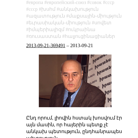
европа
европейский-союз
совок
ссср
cccp
խսհմ
անկախություն
ազատություն
մաքսային֊միություն
եւրասիական֊միություն
սովետ
իմպերիալիզմ
ուկրաինա
ռուսաստան
հալյուցինացիաներ
2013-09-21-369491
–
2013-09-21
Ընդ որում, լիովին հստակ խոսվում էր
այն մասին, որ հայերին պետք չէ
անկախ պետություն, ընդհանրապես