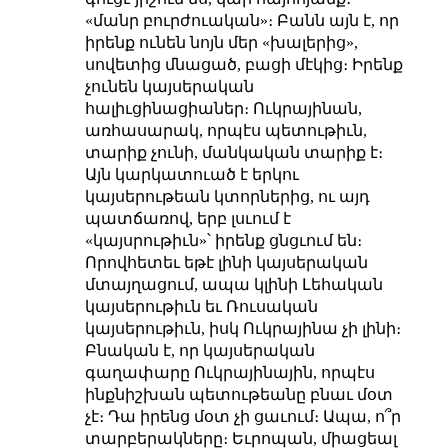
«մանր բուրժուական»։ Բանն այն է, որ
իրենք ունեն նոյն մեր «խալերից»,
սովետից մնացած, բացի մէկից։ Իրենք
չունեն կայսերական
հալիւցինացիաներ։ Ուկրայինան,
առհասարակ, որպէս պետութիւն,
տարիք չունի, մանկական տարիք է։
Այն կարկատուած է երկու
կայսերութեան կտորներից, ու այդ
պատճառով, երբ լսւում է
«կայսրութիւն»՝ իրենք ցնցւում են։
Որովհետեւ եթէ լինի կայսերական
մտայղացում, ապա կլինի Լեհական
կայսերութիւն եւ Ռուսական
կայսերութիւն, իսկ Ուկրայինա չի լինի։
Բնական է, որ կայսերական
գաղափարը Ուկրայինային, որպէս
ինքնիշխան պետութեանը բնաւ մօտ
չէ։ Դա իրենց մօտ չի ցաւում։ Ապա, ո՞ր
տարբերակները։ Եւրոպան, միացեալ