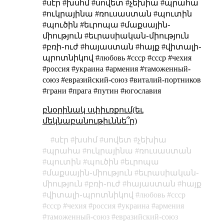
#սէր #խսհմ #սովետ #չեխիա #պրահա
#ուկրայինա #ռուսաստան #պուտին
#պուծին #եւրոպա #մաքսային֊
միություն #եւրասիական֊միություն
#բռի֊ուժ #հայաստան #հայք #վիտալի֊
պրոտնիկով #любовь #cccp #ссср #чехия
#россия #украина #армения #таможенный-
союз #евразийский-союз #виталий-портников
#грани #прага #путин #югославия
բնօրինակ սփիւռքում(եւ
մեկնաբանութիւննե՞ր)
սէր
խսհմ
սովետ
չեխիա
պրահա
ուկրայինա
ռուսաստան
պուտին
պուծին
եւրոպա
մաքսային֊միություն
եւրասիական֊
միություն
բռի֊ուժ
հայաստան
հայք
վիտալի֊պրոտնիկով
любовь
cccp
ссср
чехия
россия
украина
армения
таможенный-союз
евразийский-союз