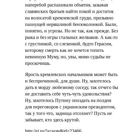
наперебой распахивали объятия, зазывая
славянских братьев найти покой и достаток
на волосатой кремлевской груди, призывно
пахнущей неряшливой бензоколонкой. Были,
понятно, и угрозы. Но не так, как прежде. Без
рыка и без игры стальных желваков. А как-то
с грустинкой, со слезинкой, будто Герасим,
которому смерть как не хочется топить
невинную Муму, но, увы, мимо судьбы не
проскочишь.
Ярость кремлевских начальников может быть
и беспричинной, для души. Ну, захотелось
дать в морду любезному соседу, так отчего бы
не доставить себе чуть-чуть удовольствия?
Ну, захотелось Путину опоздать на полдня
для переговоров с украинским президентом,
так у того что, задница отсохнет? Пусть не
забывает, кто здесь крутой.
http://ej.ru/?a=note&id=23466