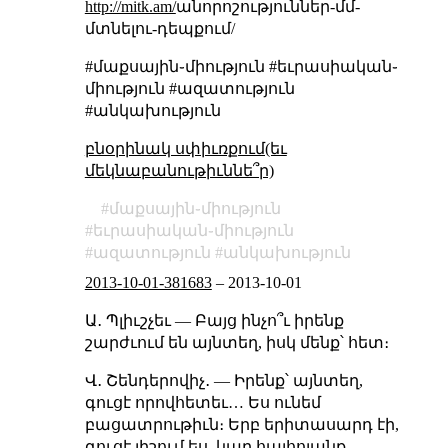
http://mitk.am/
անորոշություններ-մմ-
մտնելու-դեպքում/
#մաքսային֊միություն #եւրասիական֊
միություն #ազատություն
#անկախություն
բնօրինակ սփիւռքում(եւ
մեկնաբանութիւննե՞ր)
մաքսային֊միություն
եւրասիական֊միություն
ազատություն
անկախություն
2013-10-01-381683
–
2013-10-01
Ա․ Պլիւշչեւ — Բայց ինչո՞ւ իրենք
շարժւում են այնտեղ, իսկ մենք՝ հետ։
Վ․ Շենդերովիչ․ — Իրենք՝ այնտեղ,
գուցէ որովհետեւ… Ես ունեմ
բացատրութիւն։ Երբ երիտասարդ էի,
գուցէ յիշում ես, կար հայհոյանք․