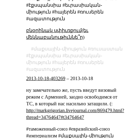
#էքսպանսիա #եւրասիական֊
միություն #հայերեն #ռուսերեն
#ազատություն
բնօրինակ սփիւռքում(եւ
մեկնաբանութիւննե՞ր)
մաքսային֊միություն
ռուսաստան
էքսպանսիա
եւրասիական֊
միություն
հայերեն
ռուսերեն
ազատություն
2013-10-18-403269
–
2013-10-18
ну замечательно же, пусть введут визовый
режим с Арменией, заодно освободимся от
ТС, в который нас насильно затащили. (:
http://markgrigorian.livejournal.com/869479.html?
thread=34764647#t34764647
#таможенный-союз #евразийский-союз
#империализм #մաքսային֊միություն