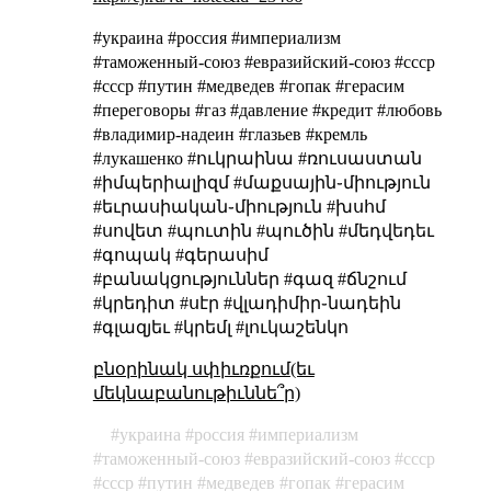
#украина #россия #империализм
#таможенный-союз #евразийский-союз #cccp
#ссср #путин #медведев #гопак #герасим
#переговоры #газ #давление #кредит #любовь
#владимир-надеин #глазьев #кремль
#лукашенко #ուկրաինա #ռուսաստան
#իմպերիալիզմ #մաքսային֊միություն
#եւրասիական֊միություն #խսհմ
#սովետ #պուտին #պուծին #մեդվեդեւ
#գոպակ #գերասիմ
#բանակցություններ #գազ #ճնշում
#կրեդիտ #սէր #վլադիմիր֊նադեին
#գլազյեւ #կրեմլ #լուկաշենկո
բնօրինակ սփիւռքում(եւ
մեկնաբանութիւննե՞ր)
украина
россия
империализм
таможенный-союз
евразийский-союз
cccp
ссср
путин
медведев
гопак
герасим