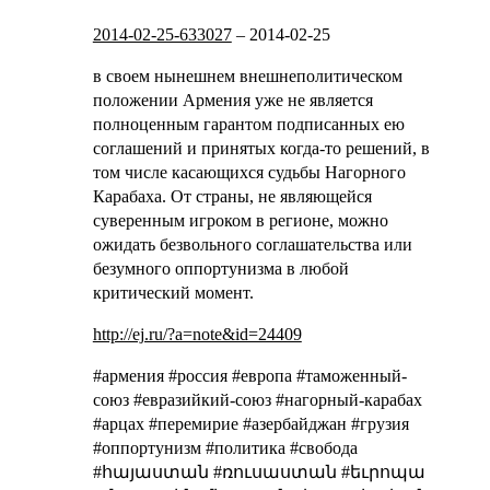
2014-02-25-633027
–
2014-02-25
в своем нынешнем внешнеполитическом
положении Армения уже не является
полноценным гарантом подписанных ею
соглашений и принятых когда-то решений, в
том числе касающихся судьбы Нагорного
Карабаха. От страны, не являющейся
суверенным игроком в регионе, можно
ожидать безвольного соглашательства или
безумного оппортунизма в любой
критический момент.
http://ej.ru/?a=note&id=24409
#армения #россия #европа #таможенный-
союз #евразийкий-союз #нагорный-карабах
#арцах #перемирие #азербайджан #грузия
#оппортунизм #политика #свобода
#հայաստան #ռուսաստան #եւրոպա