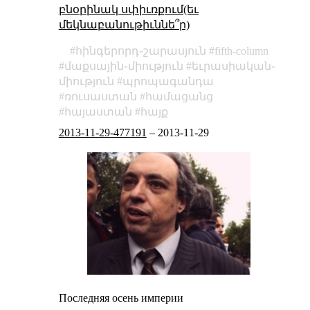
բնօրինակ սփիւռքում(եւ
մեկնաբանութիւննե՞ր)
հինգերորդ֊շարասյուն
fifth-column
մաքսային֊միություն
եւրասիական֊
միություն
պրոպագանդա
ռուսաստան
համացանց
հայաստան
հայք
2013-11-29-477191
–
2013-11-29
Последняя осень империи