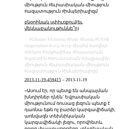
միություն #եւրասիական֊միություն
#ազատություն #իմպերիալիզմ
բնօրինակ սփիւռքում(եւ
մեկնաբանութիւննե՞ր)
Ukraine
Armenia
Putin
Russia
USSR
imperialism
cccp
ссср
խսհմ
սովետ
մոնրո
ուկրայինա
հայաստան
պուտին
ռուսաստան
մաքսային֊
միություն
եւրասիական֊միություն
ազատություն
իմպերիալիզմ
2013-11-19-459415
–
2013-11-19
«Ասում էր, որ պետք են անպայման
խնդիրներ դնեն` Եվրասիական
միությունում ռուսաց լեզուն պետք է
դառնա եթե ոչ բարձր կարգավիճակի,
առնվազն տեխնիկական
կարգավիճակի լեզու, որովհետև
բոլոր փաստաթղթերը, տնտեսական