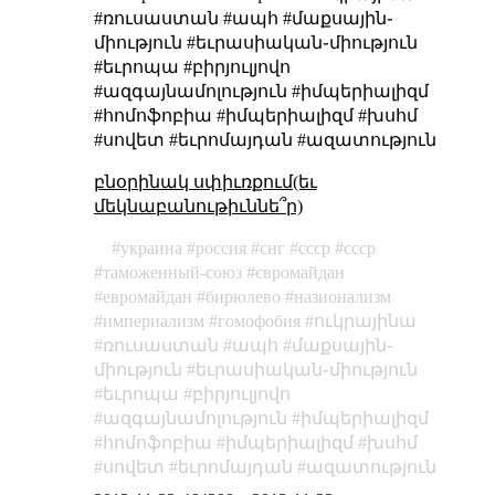
#ռուսաստան #ապհ #մաքսային֊
միություն #եւրասիական֊միություն
#եւրոպա #բիրյուլյովո
#ազգայնամոլություն #իմպերիալիզմ
#հոմոֆոբիա #իմպերիալիզմ #խսհմ
#սովետ #եւրոմայդան #ազատություն
բնօրինակ սփիւռքում(եւ
մեկնաբանութիւննե՞ր)
украина
россия
снг
ссср
cccp
таможенный-союз
євромайдан
евромайдан
бирюлево
назионализм
империализм
гомофобия
ուկրայինա
ռուսաստան
ապհ
մաքսային֊
միություն
եւրասիական֊միություն
եւրոպա
բիրյուլյովո
ազգայնամոլություն
իմպերիալիզմ
հոմոֆոբիա
իմպերիալիզմ
խսհմ
սովետ
եւրոմայդան
ազատություն