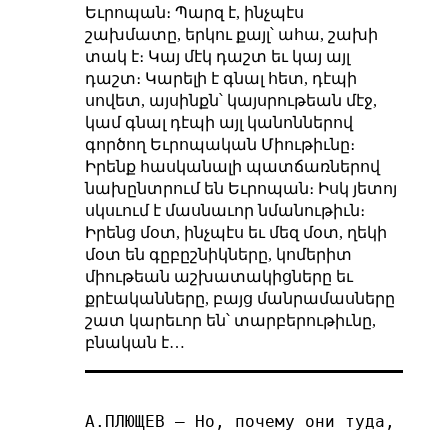
Եւրոպան։ Պարզ է, ինչպէս
շախմատը, երկու քայլ՝ ահա, շախի
տակ է։ Կայ մէկ դաշտ եւ կայ այլ
դաշտ։ Կարելի է գնալ հետ, դէպի
սովետ, այսինքն՝ կայսրութեան մէջ,
կամ գնալ դէպի այլ կանոններով
գործող Եւրոպական Միութիւնը։
Իրենք հասկանալի պատճառներով
նախընտրում են Եւրոպան։ Իսկ յետոյ
սկսւում է մասնաւոր նմանութիւն։
Իրենց մօտ, ինչպէս եւ մեզ մօտ, ղեկի
մօտ են գըբըշնիկները, կոմերիտ
միութեան աշխատակիցները եւ
քրէականները, բայց մանրամասները
շատ կարեւոր են՝ տարբերութիւնը,
բնական է…
А.ПЛЮЩЕВ – Но, почему они туда, а мы 