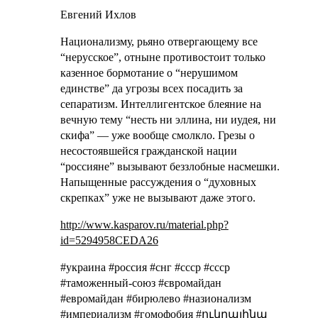
Евгений Ихлов
Национализму, рьяно отвергающему все
“нерусское”, отныне противостоит только
казенное бормотание о “нерушимом
единстве” да угрозы всех посадить за
сепаратизм. Интеллигентское блеяние на
вечную тему “несть ни эллина, ни иудея, ни
скифа” — уже вообще смолкло. Грезы о
несостоявшейся гражданской нации
“россияне” вызывают беззлобные насмешки.
Напыщенные рассуждения о “духовных
скрепках” уже не вызывают даже этого.
http://www.kasparov.ru/material.php?
id=5294958CEDA26
#украина #россия #снг #ссср #cccp
#таможенный-союз #євромайдан
#евромайдан #бирюлево #назионализм
#империализм #гомофобия #ուկրայինա