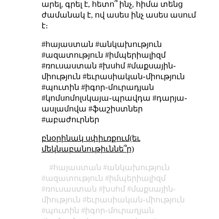
արել, գրել է, հետո՞ ինչ, հիմա տենց
ժամանակ է, ով ասես ինչ ասես ասում
է։
#հայաստան #անկախություն
#ազատություն #իմպերիալիզմ
#ռուսաստան #խսհմ #մաքսային֊
միություն #եւրասիական֊միություն
#պուտին #իգոր֊մուրադյան
#կոմսոմոլսկայա֊պրավդա #դարյա֊
ասլամովա #ֆաշիստներ
#աբաժուրներ
բնօրինակ սփիւռքում(եւ
մեկնաբանութիւննե՞ր)
հայաստան
անկախություն
ազատություն
իմպերիալիզմ
ռուսաստան
խսհմ
մաքսային֊
միություն
եւրասիական֊միություն
պուտին
իգոր֊մուրադյան