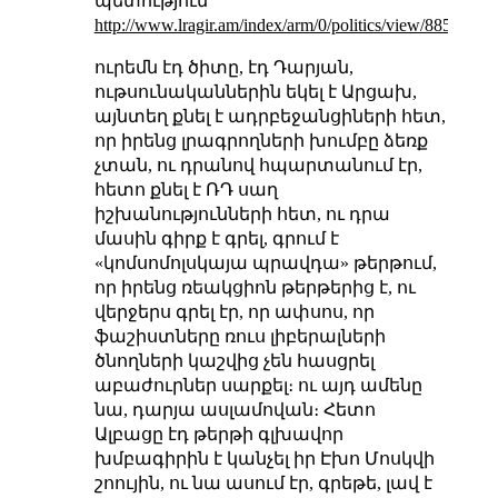
պետություն
http://www.lragir.am/index/arm/0/politics/view/88519
ուրեմն էդ ծիտը, էդ Դարյան,
ութսունականներին եկել է Արցախ,
այնտեղ քնել է ադրբեջանցիների հետ,
որ իրենց լրագրողների խումբը ձեռք
չտան, ու դրանով հպարտանում էր,
հետո քնել է ՌԴ սաղ
իշխանությունների հետ, ու դրա
մասին գիրք է գրել, գրում է
«կոմսոմոլսկայա պրավդա» թերթում,
որ իրենց ռեակցիոն թերթերից է, ու
վերջերս գրել էր, որ ափսոս, որ
ֆաշիստները ռուս լիբերալների
ծնողների կաշվից չեն հասցրել
աբաժուրներ սարքել։ ու այդ ամենը
նա, դարյա ասլամովան։ Հետո
Ալբացը էդ թերթի գլխավոր
խմբագիրին է կանչել իր Էխո Մոսկվի
շոույին, ու նա ասում էր, գրեթե, լավ է