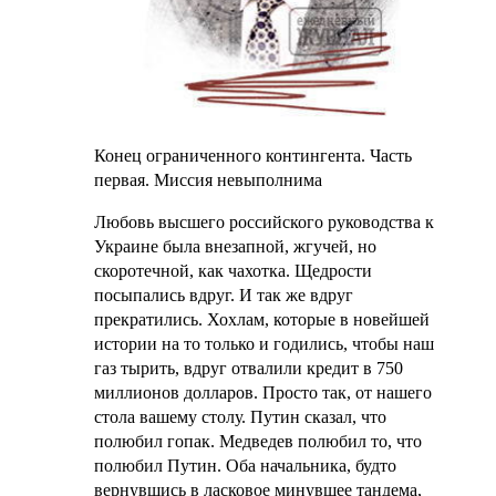
Конец ограниченного контингента. Часть
первая. Миссия невыполнима
Любовь высшего российского руководства к
Украине была внезапной, жгучей, но
скоротечной, как чахотка. Щедрости
посыпались вдруг. И так же вдруг
прекратились. Хохлам, которые в новейшей
истории на то только и годились, чтобы наш
газ тырить, вдруг отвалили кредит в 750
миллионов долларов. Просто так, от нашего
стола вашему столу. Путин сказал, что
полюбил гопак. Медведев полюбил то, что
полюбил Путин. Оба начальника, будто
вернувшись в ласковое минувшее тандема,