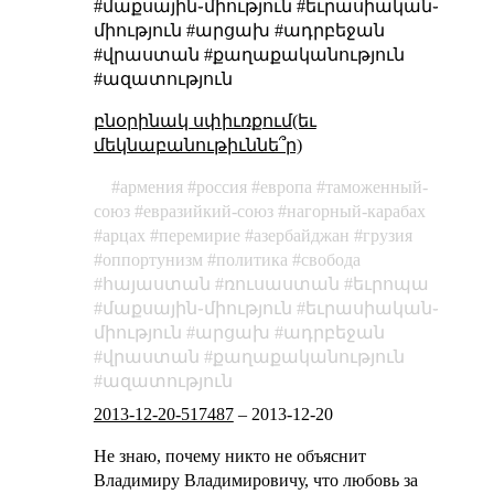
#մաքսային֊միություն #եւրասիական֊
միություն #արցախ #ադրբեջան
#վրաստան #քաղաքականություն
#ազատություն
բնօրինակ սփիւռքում(եւ
մեկնաբանութիւննե՞ր)
армения
россия
европа
таможенный-
союз
евразийкий-союз
нагорный-карабах
арцах
перемирие
азербайджан
грузия
оппортунизм
политика
свобода
հայաստան
ռուսաստան
եւրոպա
մաքսային֊միություն
եւրասիական֊
միություն
արցախ
ադրբեջան
վրաստան
քաղաքականություն
ազատություն
2013-12-20-517487
–
2013-12-20
Не знаю, почему никто не объяснит
Владимиру Владимировичу, что любовь за