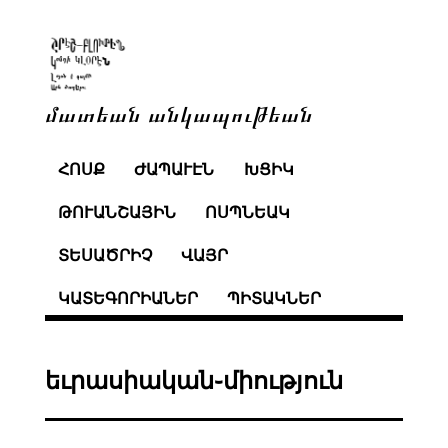
մատեան անկապութեան
ՀՈՍՔ
ԺԱՊԱՒԷՆ
ԽՑԻԿ
ԹՈՒԱՆՇԱՅԻՆ
ՈՍՊՆԵԱԿ
ՏԵՍԱԾՐԻՉ
ՎԱՅՐ
ԿԱՏԵԳՈՐԻԱՆԵՐ
ՊԻՏԱԿՆԵՐ
եւրասիական֊միություն