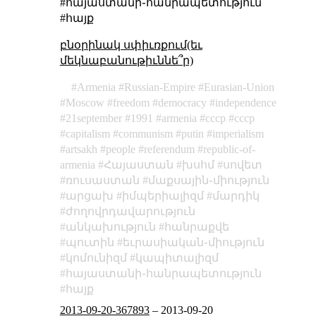
#հայաստանի֊հանրապետություն
#հայք
բնօրինակ սփիւռքում(եւ
մեկնաբանութիւննե՞ր)
Armenia
Russian-Empire
Eurasian-Union
Moscow
freedom
democracy
independence
21september
1991
armenia
cccp
ссср
capitalism
communism
putin
imperialism
artsakh
people
referendum
republic-of-
armenia
Հայաստան
խսհմ
սովետ
ռուսաստան
մաքսային֊միություն
արցախ
իմպերիալիզմ
մարդիկ
ժողովրդավարություն
անկախություն
հանրաքվե
պուտին
եւրասիական֊միություն
կոմունիզմ
կապիտալիզմ
հայաստանի֊հանրապետություն
հայք
2013-09-20-367893
–
2013-09-20