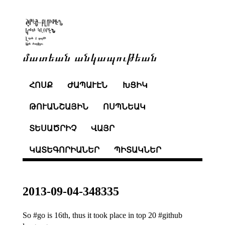
մատեան անկապութեան
ՀՈՍՔ
ԺԱՊԱՒԷՆ
ԽՑԻԿ
ԹՈՒԱՆՇԱՅԻՆ
ՈՍՊՆԵԱԿ
ՏԵՍԱԾՐԻՉ
ՎԱՅՐ
ԿԱՏԵԳՈՐԻԱՆԵՐ
ՊԻՏԱԿՆԵՐ
2013-09-04-348335
So #go is 16th, thus it took place in top 20 #github