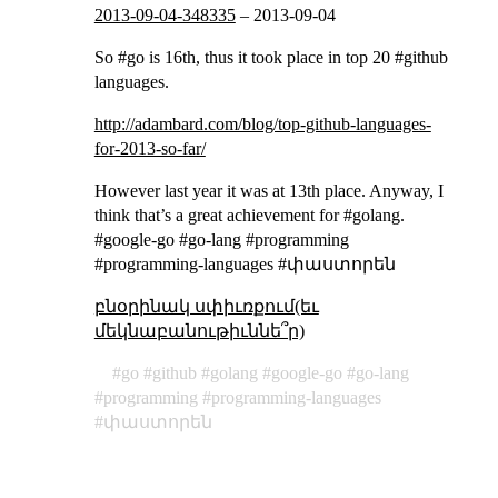
2013-09-04-348335
–
2013-09-04
So #go is 16th, thus it took place in top 20 #github
languages.
http://adambard.com/blog/top-github-languages-
for-2013-so-far/
However last year it was at 13th place. Anyway, I
think that’s a great achievement for #golang.
#google-go #go-lang #programming
#programming-languages #փաստորեն
բնօրինակ սփիւռքում(եւ
մեկնաբանութիւննե՞ր)
go
github
golang
google-go
go-lang
programming
programming-languages
փաստորեն