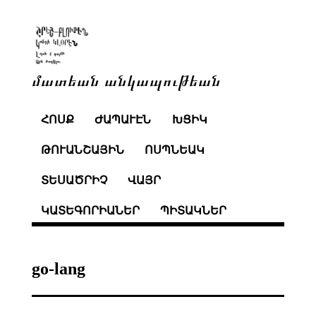
մատեան անկապութեան
ՀՈՍՔ
ԺԱՊԱՒԷՆ
ԽՑԻԿ
ԹՈՒԱՆՇԱՅԻՆ
ՈՍՊՆԵԱԿ
ՏԵՍԱԾՐԻՉ
ՎԱՅՐ
ԿԱՏԵԳՈՐԻԱՆԵՐ
ՊԻՏԱԿՆԵՐ
go-lang