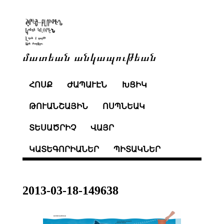
մատեան անկապութեան
ՀՈՍՔ
ԺԱՊԱՒԷՆ
ԽՑԻԿ
ԹՈՒԱՆՇԱՅԻՆ
ՈՍՊՆԵԱԿ
ՏԵՍԱԾՐԻՉ
ՎԱՅՐ
ԿԱՏԵԳՈՐԻԱՆԵՐ
ՊԻՏԱԿՆԵՐ
2013-03-18-149638