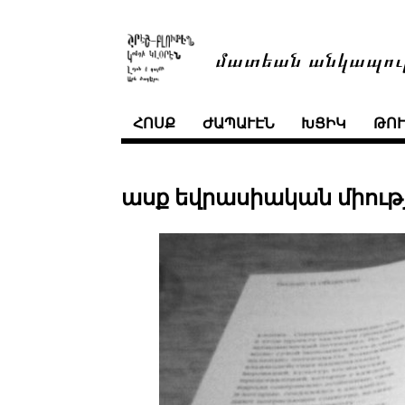
մատեան անկապու
ՀՈՍՔ
ԺԱՊԱՒԷՆ
ԽՑԻԿ
ԹՈ
ասք եվրասիական միութ