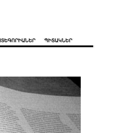
ԱՏԵԳՈՐԻԱՆԵՐ
ՊԻՏԱԿՆԵՐ