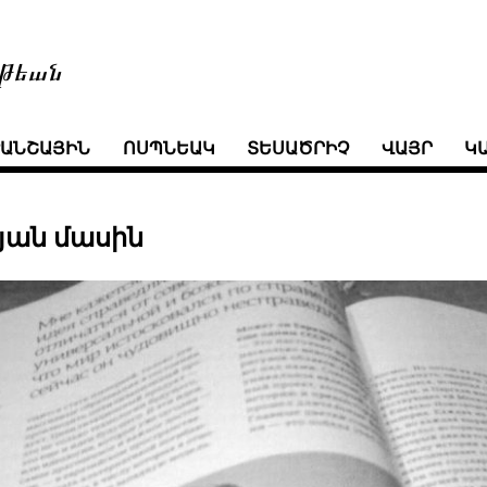
թեան
ՒԱՆՇԱՅԻՆ
ՈՍՊՆԵԱԿ
ՏԵՍԱԾՐԻՉ
ՎԱՅՐ
Կ
յան մասին