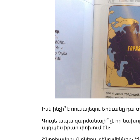
Իսկ ինչի՞ է ռուսալեզու Երեւանը դա տ
Գուցե ապա զարմանալի՞ չէ որ նախոր
այդպես իրար փոխում են։
Շնորհավորանքներս, ջենթլմեններ։ 