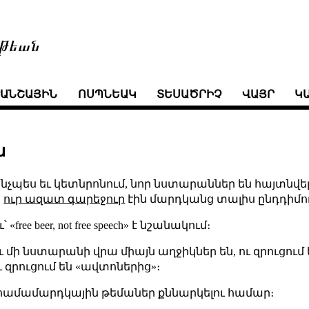
թեան
ՒԱՆՇԱՅԻՆ
ՈՍՊՆԵԱԿ
ՏԵՍԱԾՐԻՉ
ՎԱՅՐ
Կ
ն
նչպես եւ կետնրոնում, նոր նստարաններ են հայտնվել։
,
ուր ազատ գարեջուր
էին մարդկանց տալիս ընդդիմո
ee beer, not free speech» է նշանակում։
 մի նստարանի վրա միայն աղջիկներ են, ու զրուցում ե
 զրուցում են «ավտոներից»։
ն համամարդկային թեմաներ քննարկելու համար։