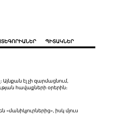
ԱՏԵԳՈՐԻԱՆԵՐ
ՊԻՏԱԿՆԵՐ
 Այնքան էլ չի զարմացնում,
ւթյան հավաքների օրերին։
ն «մանիկյուրներից», իսկ մյուս