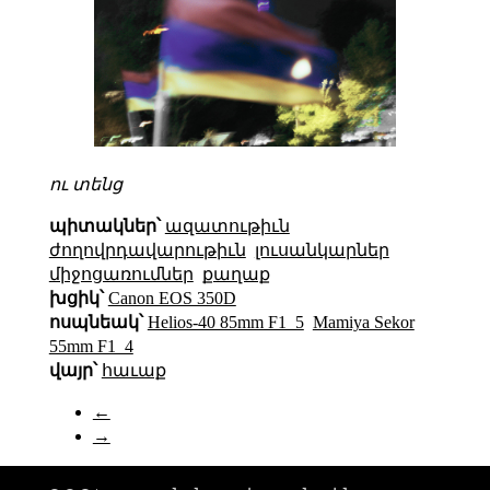
ու տենց
պիտակներ՝
ազատութիւն
ժողովրդավարութիւն
լուսանկարներ
միջոցառումներ
քաղաք
խցիկ՝
Canon EOS 350D
ոսպնեակ՝
Helios-40 85mm F1_5
Mamiya Sekor
55mm F1_4
վայր՝
հաւաք
←
→