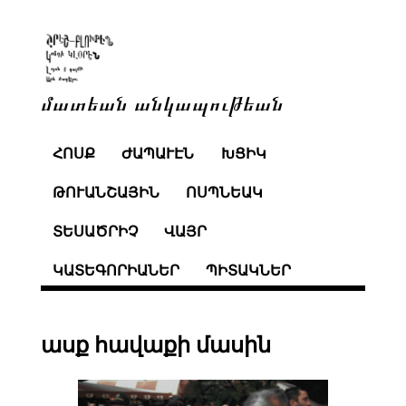
մատեան անկապութեան
ՀՈՍՔ
ԺԱՊԱՒԷՆ
ԽՑԻԿ
ԹՈՒԱՆՇԱՅԻՆ
ՈՍՊՆԵԱԿ
ՏԵՍԱԾՐԻՉ
ՎԱՅՐ
ԿԱՏԵԳՈՐԻԱՆԵՐ
ՊԻՏԱԿՆԵՐ
ասք հավաքի մասին