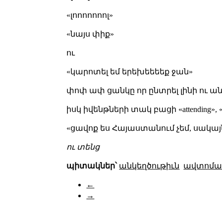
«լոոոոոոոլ»
«նայս փիք»
ու
«կարոտել եմ երեխեեեեք ջան»
փոփ ափ ցանկը որ ընտրել լինի ու ան
իսկ իվենթների տակ բացի «attending», «not
«ցավոք ես Հայաստանում չեմ, սակայն
ու տենց
պիտակներ՝
անկեղծութիւն
ավտոմա
←
→