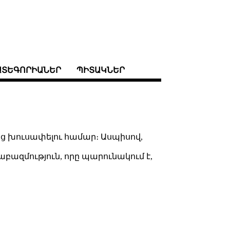
ԱՏԵԳՈՐԻԱՆԵՐ
ՊԻՏԱԿՆԵՐ
ից խուսափելու համար։ Ասպիսով,
թաբազմություն, որը պարունակում է,