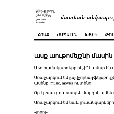
մատեան անկապու
ՀՈՍՔ
ԺԱՊԱՒԷՆ
ԽՑԻԿ
ԹՈ
ասք աութոմեյշնի մասին
Մեզ համակարգերը ինչի՞ համար են 
Առաջարկում եմ լայվջորնալ/ֆեյսբուքն
ասենք, music, movies ու տենց։
Որ էլ շատ չտառապեն մարդիկ ամեն ա
Առաջարկում եմ նաև լուսանկարների 
«լոոոլ»