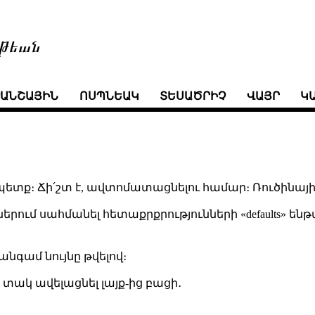
թեան
ՒԱՆՇԱՅԻՆ
ՈՍՊՆԵԱԿ
ՏԵՍԱԾՐԻՉ
ՎԱՅՐ
Կ
պետք։ Ճի՛շտ է, ավտոմատացնելու համար։ Ռուծինայ
երում սահմանել հետաքրքրությունների «defaults» են
նգամ նույնը թվելով։
տակ ավելացնել լայք-ից բացի․