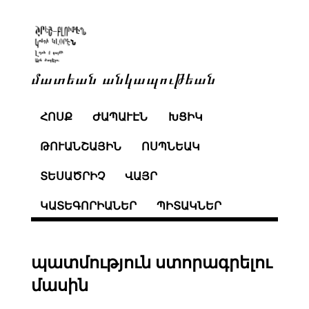
մատեան անկապութեան
ՀՈՍՔ
ԺԱՊԱՒԷՆ
ԽՑԻԿ
ԹՈՒԱՆՇԱՅԻՆ
ՈՍՊՆԵԱԿ
ՏԵՍԱԾՐԻՉ
ՎԱՅՐ
ԿԱՏԵԳՈՐԻԱՆԵՐ
ՊԻՏԱԿՆԵՐ
պատմություն ստորագրելու
մասին