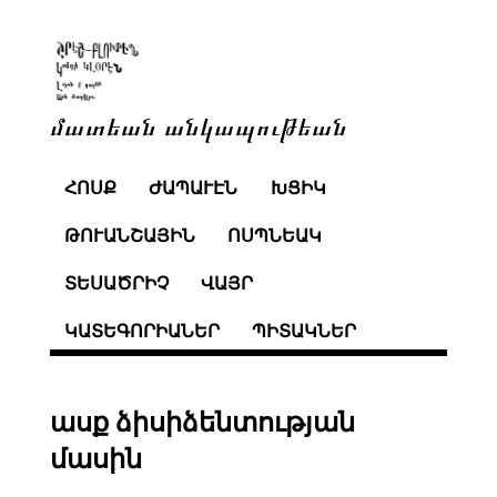
մատեան անկապութեան
ՀՈՍՔ
ԺԱՊԱՒԷՆ
ԽՑԻԿ
ԹՈՒԱՆՇԱՅԻՆ
ՈՍՊՆԵԱԿ
ՏԵՍԱԾՐԻՉ
ՎԱՅՐ
ԿԱՏԵԳՈՐԻԱՆԵՐ
ՊԻՏԱԿՆԵՐ
ասք ձիսիձենտության
մասին