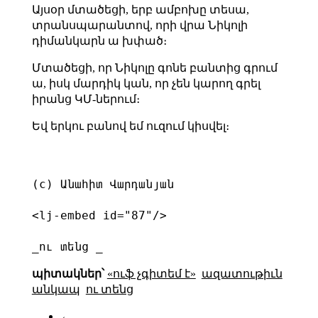
Այսօր մտածեցի, երբ ամբոխը տեսա,
տրանսպարանտով, որի վրա Նիկոլի
դիմանկարն ա խփած։
Մտածեցի, որ Նիկոլը գոնե բանտից գրում
ա, իսկ մարդիկ կան, որ չեն կարող գրել
իրանց ԿՄ-ներում։
Եվ երկու բանով եմ ուզում կիսվել։
(c) Անահիտ Վարդանյան

<lj-embed id="87"/>

_ու տենց _
պիտակներ՝
«ուֆ չգիտեմ է»
ազատութիւն
անկապ
ու տենց
←