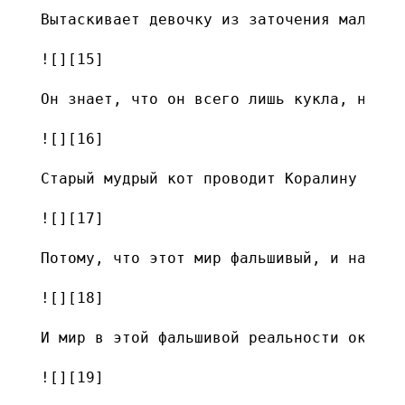
Вытаскивает девочку из заточения мальчик
![][15]

Он знает, что он всего лишь кукла, но он
![][16]

Старый мудрый кот проводит Коралину по о
![][17]

Потому, что этот мир фальшивый, и на сам
![][18]

И мир в этой фальшивой реальности оказыв
![][19]
