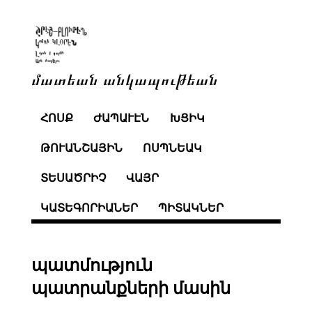
մատեան անկապութեան
ՀՈՍՔ
ԺԱՊԱՒԷՆ
ԽՑԻԿ
ԹՈՒԱՆՇԱՅԻՆ
ՈՍՊՆԵԱԿ
ՏԵՍԱԾՐԻՉ
ՎԱՅՐ
ԿԱՏԵԳՈՐԻԱՆԵՐ
ՊԻՏԱԿՆԵՐ
պատմություն
պատրանքների մասին