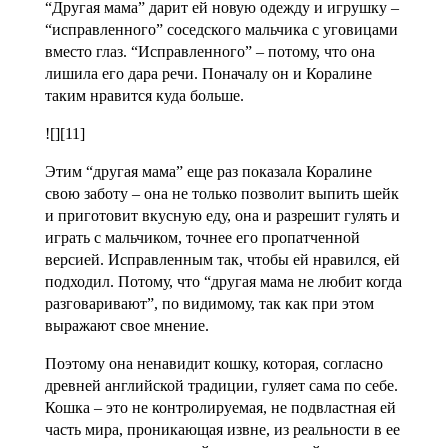
“Другая мама” дарит ей новую одежду и игрушку –
“исправленного” соседского мальчика с уговицами
вместо глаз. “Исправленного” – потому, что она
лишила его дара речи. Поначалу он и Коралине
таким нравится куда больше.
![][11]
Этим “другая мама” еще раз показала Коралине
свою заботу – она не только позволит выпить шейк
и приготовит вкусную еду, она и разрешит гулять и
играть с мальчиком, точнее его пропатченной
версией. Исправленным так, чтобы ей нравился, ей
подходил. Потому, что “другая мама не любит когда
разговаривают”, по видимому, так как при этом
выражают свое мнение.
Поэтому она ненавидит кошку, которая, согласно
древней английской традиции, гуляет сама по себе.
Кошка – это не контролируемая, не подвластная ей
часть мира, проникающая извне, из реальности в ее