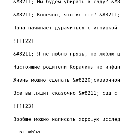
&#8211; Мы будем убирать в саду? &#8211; 
&#8211; Конечно, что же еше? &#8211; отве
Папа начинает дурачиться с игрушкой осьм
![][22]

&#8211; Я не люблю грязь, но люблю цветы
Настоящие родители Коралины не инфантиль
Жизнь можно сделать &#8220;сказочной&#82
Все выглядит сказочно &#8211; сад с тюль
![][23]

Вообще можно написать хорошую исследоват
 _ու տենց_
