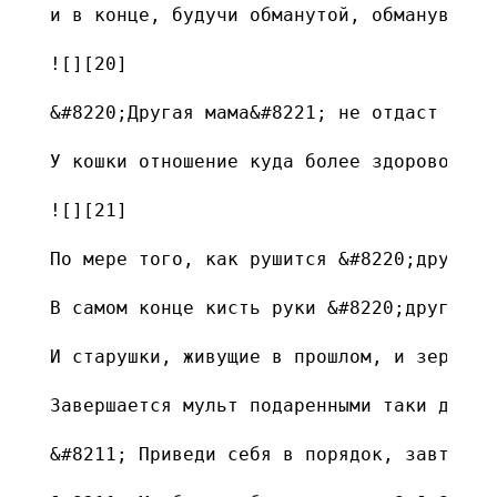
и в конце, будучи обманутой, обманув, Ко
![][20]

&#8220;Другая мама&#8221; не отдаст ее б
У кошки отношение куда более здоровое. И
![][21]

По мере того, как рушится &#8220;другой 
В самом конце кисть руки &#8220;другой м
И старушки, живущие в прошлом, и зеркало
Завершается мульт подаренными таки девоч
&#8211; Приведи себя в порядок, завтра у