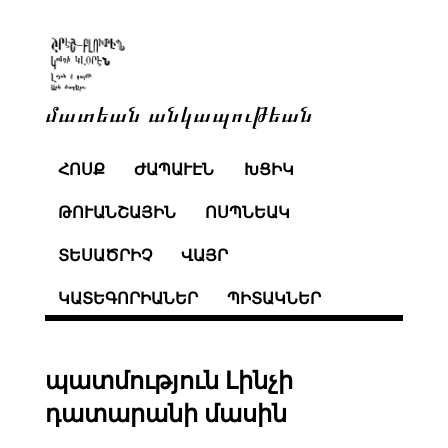
մատեան անկապութեան
ՀՈՍՔ
ԺԱՊԱՒԷՆ
ԽՑԻԿ
ԹՈՒԱՆՇԱՅԻՆ
ՈՍՊՆԵԱԿ
ՏԵՍԱԾՐԻՉ
ՎԱՅՐ
ԿԱՏԵԳՈՐԻԱՆԵՐ
ՊԻՏԱԿՆԵՐ
պատմություն Լինչի
դատարանի մասին