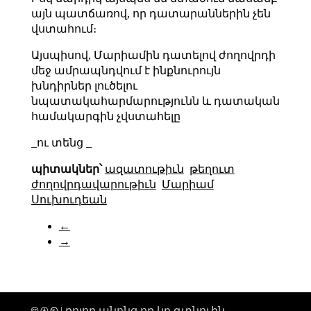
այն պատճառով, որ դատարաններին չեն
վստահում։
Այսպիսով, Մարիամին դատելով ժողովրդի
մեջ ամրապնդվում է ինքնուրույն
խնդիրներ լուծելու
նպատակահարմարությունն և դատական
համակարգին չվստահելը
_ու տենց _
պիտակներ՝
ազատութիւն
թեղուտ
ժողովրդավարութիւն
Մարիամ
Սուխուդեան
←
→
🅭 🅯 🄏 | բոլոր անոնց որ կը գտնուին