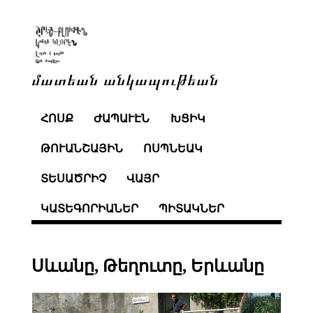
մատեան անկապութեան
ՀՈՍՔ
ԺԱՊԱՒԷՆ
ԽՑԻԿ
ԹՈՒԱՆՇԱՅԻՆ
ՈՍՊՆԵԱԿ
ՏԵՍԱԾՐԻՉ
ՎԱՅՐ
ԿԱՏԵԳՈՐԻԱՆԵՐ
ՊԻՏԱԿՆԵՐ
Սևանը, Թեղուտը, Երևանը