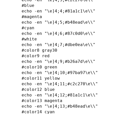
#blue

echo -en "\e]4;4;#81a1c1\e\\"

#magenta

echo -en "\e]4;5;#b48ead\e\\"

#cyan

echo -en "\e]4;6;#87c0d0\e\\"

#white

echo -en "\e]4;7;#dbe0ea\e\\"

#color8 gray30

#color9 red

echo -en "\e]4;9;#b26a7d\e\\"

#color10 green

echo -en "\e]4;10;#97ba97\e\\"

#color11 yellow

echo -en "\e]4;11;#c2c270\e\\"

#color12 blue

echo -en "\e]4;12;#81a1c1\e\\"

#color13 magenta

echo -en "\e]4;13;#b48ead\e\\"

#color14 cyan
