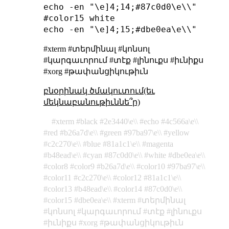
echo -en "\e]4;14;#87c0d0\e\\"

#color15 white

#xterm #տերմինալ #կոնսոլ
#կարգաւորում #տէք #լինուքս #իւնիքս
#xorg #թափանցիկութիւն
բնօրինակ ծմակուտում(եւ
մեկնաբանութիւննե՞ր)
xterm
black
2e3440\e\\
echo
4c566a\e\\
red
b26a7d\e\\
green
97ba97\e\\
yellow
c2c270\e\\
blue
81a1c1\e\\
magenta
b48ead\e\\
cyan
87c0d0\e\\
white
dbe0ea\e\\
color8
color9
b26a7d\e\\
color10
97ba97\e\\
color11
c2c270\e\\
color12
81a1c1\e\\
color13
b48ead\e\\
color14
87c0d0\e\\
color15
dbe0ea\e\\
xterm
տերմինալ
կոնսոլ
կարգաւորում
տէք
լինուքս
իւնիքս
xorg
թափանցիկութիւն