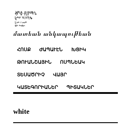
մատեան անկապութեան
ՀՈՍՔ
ԺԱՊԱՒԷՆ
ԽՑԻԿ
ԹՈՒԱՆՇԱՅԻՆ
ՈՍՊՆԵԱԿ
ՏԵՍԱԾՐԻՉ
ՎԱՅՐ
ԿԱՏԵԳՈՐԻԱՆԵՐ
ՊԻՏԱԿՆԵՐ
white