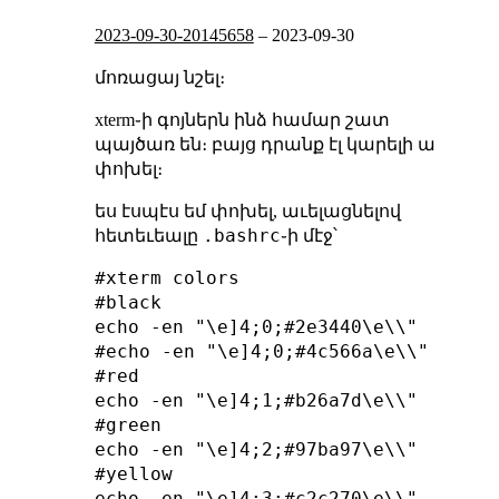
2023-09-30-20145658
–
2023-09-30
մոռացայ նշել։
xterm֊ի գոյներն ինձ համար շատ
պայծառ են։ բայց դրանք էլ կարելի ա
փոխել։
ես էսպէս եմ փոխել, աւելացնելով
.bashrc
հետեւեալը
֊ի մէջ՝
#xterm colors

#black

echo -en "\e]4;0;#2e3440\e\\"

#echo -en "\e]4;0;#4c566a\e\\"

#red

echo -en "\e]4;1;#b26a7d\e\\"

#green

echo -en "\e]4;2;#97ba97\e\\"

#yellow

echo -en "\e]4;3;#c2c270\e\\"
