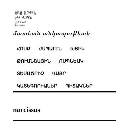
մատեան անկապութեան
ՀՈՍՔ
ԺԱՊԱՒԷՆ
ԽՑԻԿ
ԹՈՒԱՆՇԱՅԻՆ
ՈՍՊՆԵԱԿ
ՏԵՍԱԾՐԻՉ
ՎԱՅՐ
ԿԱՏԵԳՈՐԻԱՆԵՐ
ՊԻՏԱԿՆԵՐ
narcissus