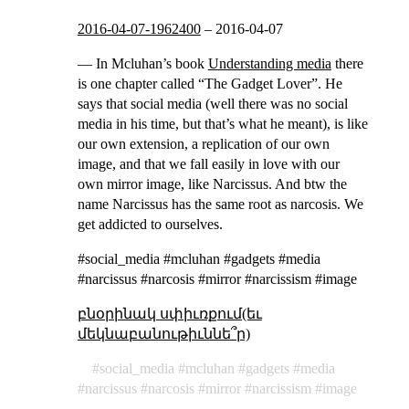
2016-04-07-1962400
–
2016-04-07
— In Mcluhan’s book
Understanding media
there
is one chapter called “The Gadget Lover”. He
says that social media (well there was no social
media in his time, but that’s what he meant), is like
our own extension, a replication of our own
image, and that we fall easily in love with our
own mirror image, like Narcissus. And btw the
name Narcissus has the same root as narcosis. We
get addicted to ourselves.
#social_media #mcluhan #gadgets #media
#narcissus #narcosis #mirror #narcissism #image
բնօրինակ սփիւռքում(եւ
մեկնաբանութիւննե՞ր)
social_media
mcluhan
gadgets
media
narcissus
narcosis
mirror
narcissism
image