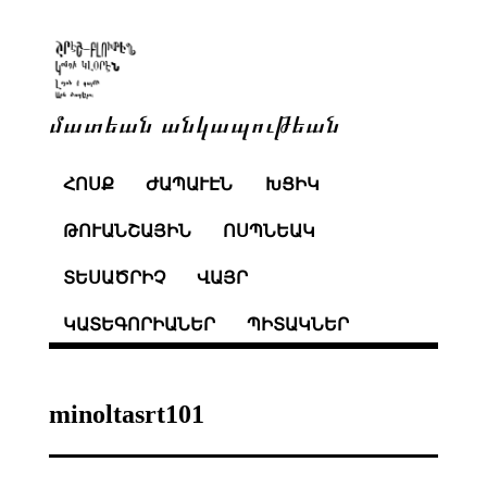
մատեան անկապութեան
ՀՈՍՔ
ԺԱՊԱՒԷՆ
ԽՑԻԿ
ԹՈՒԱՆՇԱՅԻՆ
ՈՍՊՆԵԱԿ
ՏԵՍԱԾՐԻՉ
ՎԱՅՐ
ԿԱՏԵԳՈՐԻԱՆԵՐ
ՊԻՏԱԿՆԵՐ
minoltasrt101