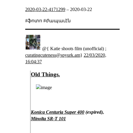
2020-03-22-4171299
–
2020-03-22
#ֆոտո #ժապաւէն
@{ Katie shoots film (unofficial) ;
curatingcuteness@spyurk.am
}
22/03/2020,
16:04:37
Old Things.
Konica Centuria Super 400
(expired),
Minolta SR-T 101