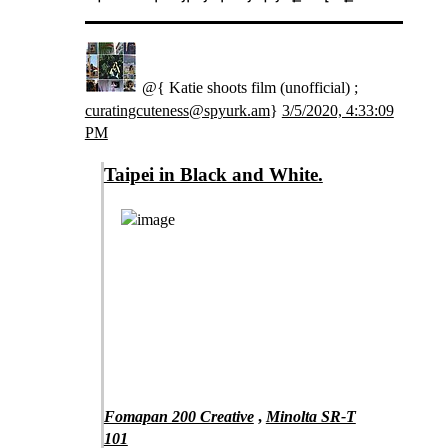
@{ Katie shoots film (unofficial) ;
curatingcuteness@spyurk.am
}
3/5/2020, 4:33:09
PM
Taipei in Black and White.
Fomapan 200 Creative
,
Minolta SR-T
101