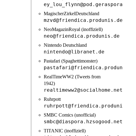
ey_lou_flynn@pod.geraspora.de
MagischerZirkelDeutschland
mzvd@friendica.produnis.de
NeoMagazinRoyal (inoffiziell)
neo@friendica.produnis.de
Nintendo Deutschland
nintendo@libranet.de
Pastafari (Spaghettimonster)
pastafari@friendica.produnis.d
RealTimeWW2 (Tweets from
1942)
realtimeww2@socialhome.network
Ruhrpott
ruhrpott@friendica.produnis.de
SMBC Comics (unofficial)
smbc@diaspora.hzsogood.net
TITANIC (inoffiziell)