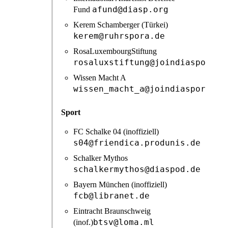
afund@diasp.org
Fund
Kerem Schamberger (Türkei)
kerem@ruhrspora.de
RosaLuxembourgStiftung
rosaluxstiftung@joindiaspora.c
Wissen Macht A
wissen_macht_a@joindiaspora.co
Sport
FC Schalke 04 (inoffiziell)
s04@friendica.produnis.de
Schalker Mythos
schalkermythos@diaspod.de
Bayern München (inoffiziell)
fcb@libranet.de
Eintracht Braunschweig
btsv@loma.ml
(inof.)