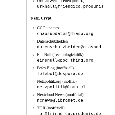
UrknallWeltallLeben (inoffi.)
urknall@friendica.produnis.de
Netz, Crypt
CCC updates
chaosupdates@diasp.org
Datenschutzhelden
datenschutzhelden@diaspod.de
EinsNull (Technologiekritik)
einsnull@pod.thing.org
Fefes Blog (inoffiziell)
fefebot@despora.de
Netzpolitik.org (inoffiz.)
netzpolitik@loma.ml
Nextcloud News (unofficial)
ncnews@libranet.de
TOR (inoffiziell)
tor@friendica.produnis.de