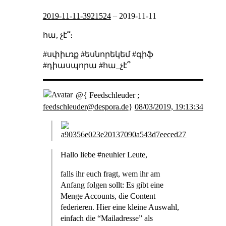
2019-11-11-3921524
–
2019-11-11
հա, չէ՞։
#սփիւռք #եսնորեկեմ #գիֆ
#դիասպորա #հա_չէ՞
@{ Feedschleuder ;
feedschleuder@despora.de
}
08/03/2019, 19:13:34
Hallo liebe #neuhier Leute,
falls ihr euch fragt, wem ihr am
Anfang folgen sollt: Es gibt eine
Menge Accounts, die Content
federieren. Hier eine kleine Auswahl,
einfach die “Mailadresse” als