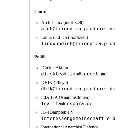
Linux
Arch Linux (inoffiziell)
arch@friendica.produnis.de
Linux und Ich (inoffiziell)
linuxundich@friendica.produnis
Politik
Direkte Aktion
direkteaktion@squeet.me
DBfK (Pflege)
dbfk@friendica.produnis.de
FdA-IFA (AnarchistInnen)
fda_ifa@despora.de
IG-eDampfen e.V.
interessengemeinschaft_e_dampf
International Anarchist Defence