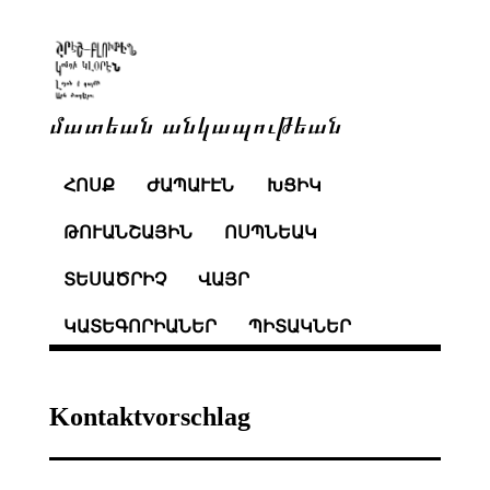
մատեան անկապութեան
ՀՈՍՔ
ԺԱՊԱՒԷՆ
ԽՑԻԿ
ԹՈՒԱՆՇԱՅԻՆ
ՈՍՊՆԵԱԿ
ՏԵՍԱԾՐԻՉ
ՎԱՅՐ
ԿԱՏԵԳՈՐԻԱՆԵՐ
ՊԻՏԱԿՆԵՐ
Kontaktvorschlag