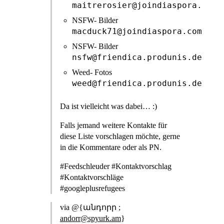
maitrerosier@joindiaspora.com
NSFW- Bilder
macduck71@joindiaspora.com
NSFW- Bilder
nsfw@friendica.produnis.de
Weed- Fotos
weed@friendica.produnis.de
Da ist vielleicht was dabei… :)
Falls jemand weitere Kontakte für
diese Liste vorschlagen möchte, gerne
in die Kommentare oder als PN.
#Feedschleuder #Kontaktvorschlag
#Kontaktvorschläge
#googleplusrefugees
via @{անդորր ;
andorr@spyurk.am
}