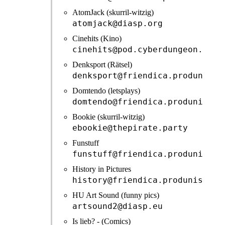
AtomJack (skurril-witzig)
atomjack@diasp.org
Cinehits (Kino)
cinehits@pod.cyberdungeon.de
Denksport (Rätsel)
denksport@friendica.produnis.d
Domtendo (letsplays)
domtendo@friendica.produnis.de
Bookie (skurril-witzig)
ebookie@thepirate.party
Funstuff
funstuff@friendica.produnis.de
History in Pictures
history@friendica.produnis.de
HU Art Sound (funny pics)
artsound2@diasp.eu
Is lieb? - (Comics)