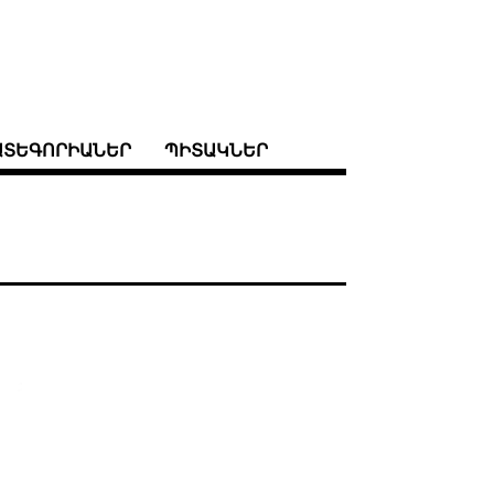
ԱՏԵԳՈՐԻԱՆԵՐ
ՊԻՏԱԿՆԵՐ