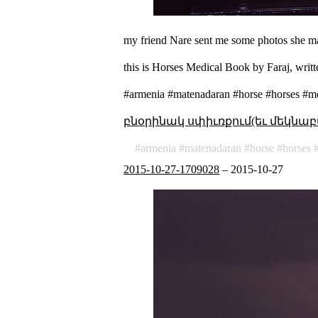
my friend Nare sent me some photos she ma
this is Horses Medical Book by Faraj, writt
#armenia #matenadaran #horse #horses #me
բնօրինակ սփիւռքում(եւ մեկնաբ
armenia
matenadaran
horse
horses
2015-10-27-1709028
–
2015-10-27