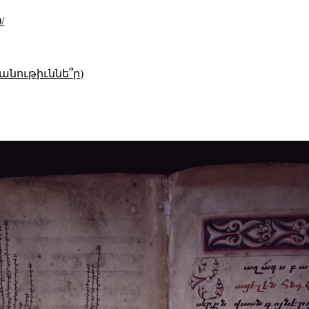
/
անութիւննե՞ր)