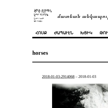
մատեան անկապու
ՀՈՍՔ
ԺԱՊԱՒԷՆ
ԽՑԻԿ
ԹՈ
horses
2018-01-03-2914068
–
2018-01-03