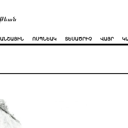
թեան
ՒԱՆՇԱՅԻՆ
ՈՍՊՆԵԱԿ
ՏԵՍԱԾՐԻՉ
ՎԱՅՐ
Կ