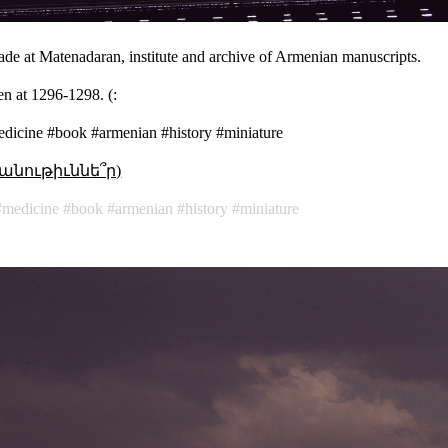
de at Matenadaran, institute and archive of Armenian manuscripts.
en at 1296-1298. (:
dicine #book #armenian #history #miniature
անութիւննե՞ր)
medicine
book
armenian
history
miniature