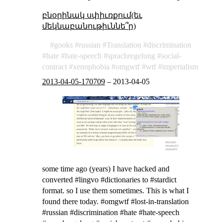
բնօրինակ սփիւռքում(եւ
մեկնաբանութիւննե՞ր)
gooks
russian
Translation
discrimination
hate
hate-speech
sprachregelung
social-
contract
xenophobia
omgwtf
wtf
imperialism
2013-04-05-170709
–
2013-04-05
some time ago (years) I have hacked and
converted #lingvo #dictionaries to #stardict
format. so I use them sometimes. This is what I
found there today. #omgwtf #lost-in-translation
#russian #discrimination #hate #hate-speech