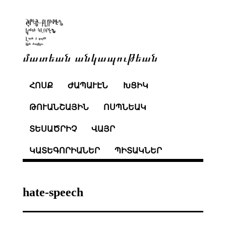
մատեան անկապութեան
ՀՈՍՔ
ԺԱՊԱՒԷՆ
ԽՑԻԿ
ԹՈՒԱՆՇԱՅԻՆ
ՈՍՊՆԵԱԿ
ՏԵՍԱԾՐԻՉ
ՎԱՅՐ
ԿԱՏԵԳՈՐԻԱՆԵՐ
ՊԻՏԱԿՆԵՐ
hate-speech