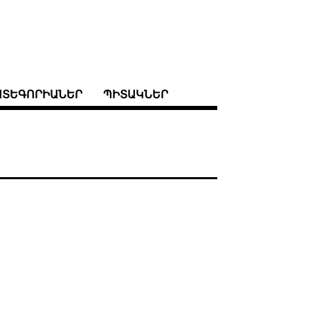
ԱՏԵԳՈՐԻԱՆԵՐ
ՊԻՏԱԿՆԵՐ