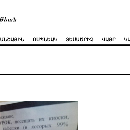
թեան
ՒԱՆՇԱՅԻՆ
ՈՍՊՆԵԱԿ
ՏԵՍԱԾՐԻՉ
ՎԱՅՐ
Կ