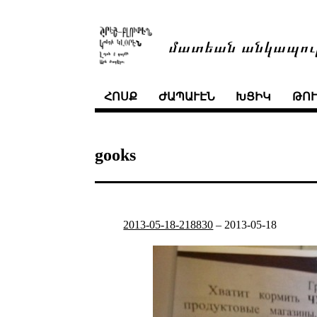
մատեան անկապու
ՀՈՍՔ
ԺԱՊԱՒԷՆ
ԽՑԻԿ
ԹՈ
gooks
2013-05-18-218830
–
2013-05-18